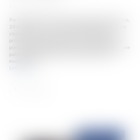
Source :
www.eurojuris.fr
Par une décision en date du 24 septembre 2025 (Civ. 1re,
24 sept. 2025, F-D, n° 24-11.414), la première chambre
civile de la Cour de cassation précise l’étendue du
préjudice esthétique temporaire. En l’espèce, après la
pose d'implants effectuée par un chirurgien-dentiste, une
patiente a présenté des troubles d'élocution et de
mastication. P...
Lire la suite
Publié le :
30/12/2025