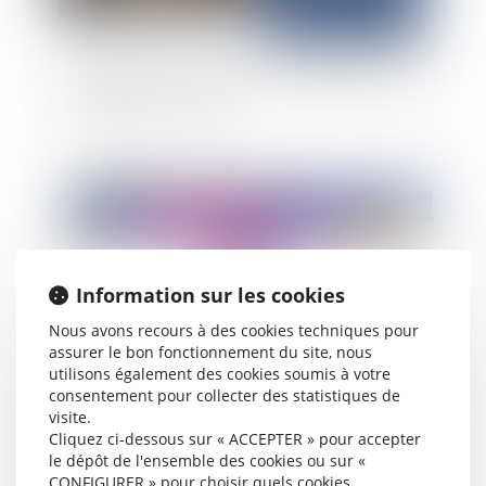
Loi Badinter - Accident de la circulation et offre
d’indemnité à la victime
Publié le :
24/10/2024
Information sur les cookies
Nous avons recours à des cookies techniques pour
assurer le bon fonctionnement du site, nous
utilisons également des cookies soumis à votre
consentement pour collecter des statistiques de
visite.
Vidéo : Qu'est-ce que le service d'aide au
Cliquez ci-dessous sur « ACCEPTER » pour accepter
recouvrement des victimes d'infraction (SARVI)
le dépôt de l'ensemble des cookies ou sur «
CONFIGURER » pour choisir quels cookies
?