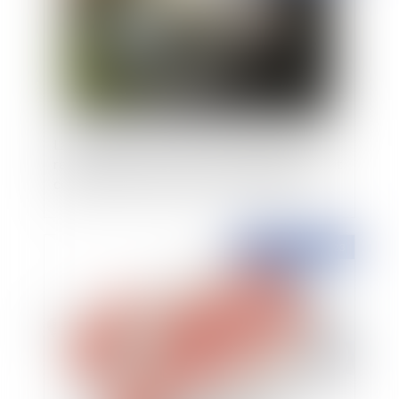
La loi Badinter n'exclut pas l’application de la
responsabilité civile extracontractuelle de droit
commun à l'encontre des non conducteurs
Publié le :
21/12/2023