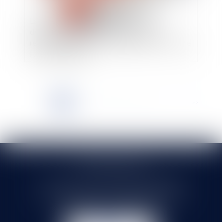
La responsabilité du fait des produits
défectueux n’exclut pas l’application de la
responsabilité pour carence dolosive - Le cas de
l'affaire Mediator
<<
<
1
2
3
4
5
6
7
...
>
>>
SELARL HMS JURIS
71 rue Feray - 91100 CORBEIL ESSONNES
Tél :
01 60 90 16 77
- Fax : 01 64 96 76 85