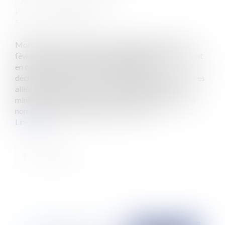
Auteur : PRESSECQ Philippe
Publié le :
09/03/2023
Source :
www.eurojuris.fr
Mort du foetus : mourir peut attendre Depuis le 10
février dernier et le grave accident mettant notamment
en cause l’humoriste Pierre PALMADE, les
déchainements des tribunaux médiatiques et populaires
alliés aux annonces de circonstances émanant de
ministres mal inspirés, ont remis en lumière un certain
nombres de problématiques dont la com...
Lire la suite