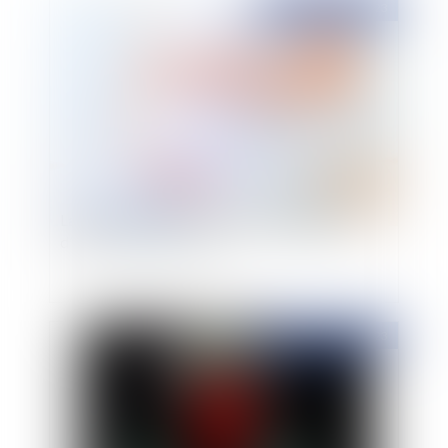
Publié le :
09/03/2023
La mort d’un fœtus peut-elle être qualifiée
d’homicide involontaire ?
Publié le :
13/01/2023