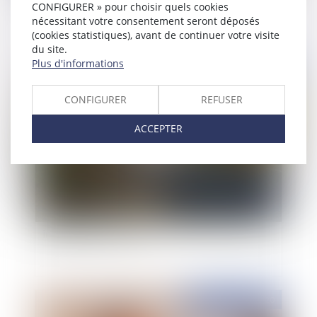
loi du 2 mars 2022 visant à combattre le
CONFIGURER » pour choisir quels cookies
harcèlement scolaire
nécessitant votre consentement seront déposés
(cookies statistiques), avant de continuer votre visite
du site.
Plus d'informations
Publié le :
31/08/2020
CONFIGURER
REFUSER
ACCEPTER
Accidents de la circulation et indemnisation
intégrale des victimes
Publié le :
07/05/2020