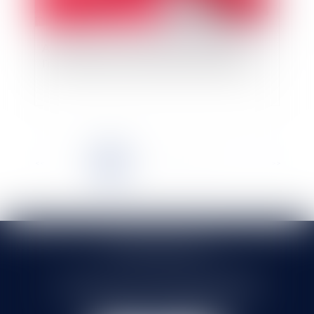
Accusation de harcèlement et diffamation :
limites salutaires à l’autorisation de dénoncer ?
<<
<
1
2
3
4
5
6
7
...
>
>>
SELARL HMS JURIS
71 rue Feray - 91100 CORBEIL ESSONNES
Tél :
01 60 90 16 77
- Fax : 01 64 96 76 85