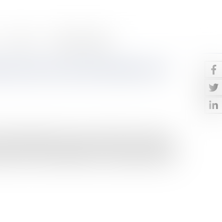
Contact
Paiement en ligne
ibution des noms de domaine sur
adrant l'attribution des noms de domaine sur internet
hé.L'attribution et la gestion des noms de domaine en
isi par le Conseil d'État, dans les conditions prévues à