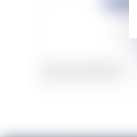
Publié le :
18/10/
L'article L. 222-1 du code de justice
administrative conforme à la Constitution