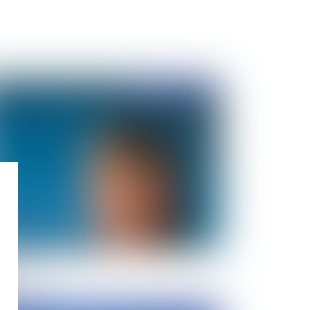
Publié le :
20/12/2010
spitalisation forcée à la demande dun tiers:
positif anticonstitutionnel