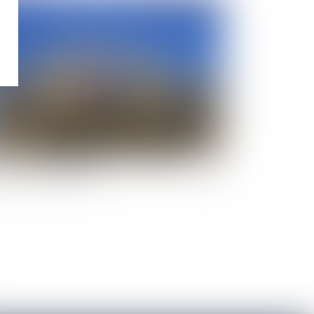
Publié le :
13/09/2010
 contentieux des passeports renvoyé au
nseil constitutionnel