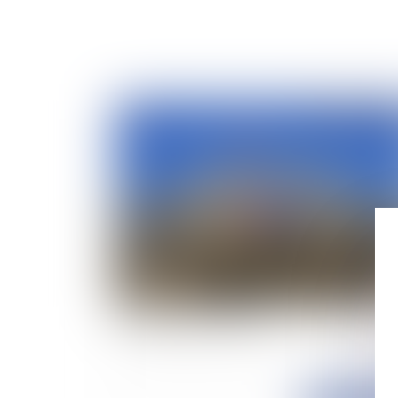
Publié le :
30/12/
Recevabilité du référé précontractuel et
notification des recours