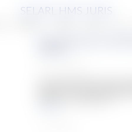
SELARL HMS JURIS
pe
Compétences
Honoraires
Eurojuris
Actus
Censure de la loi sur l'attr
Internet
Publié le :
12/10/2010
Source :
www.eurojuris.fr
Le Conseil constitutionnel a censuré la loi enc
jugée insuffisante au regard des enjeux du marc
terminaison « .fr » Le Conseil constitutionnel sa
l'article 61-1 de la Constitution, d'un...
Lire la suite