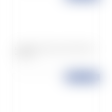
Le régime des cadeaux et bons d'achats offerts
aux salariés
Publié le :
24/11/2009