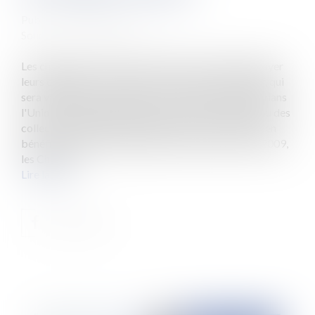
Publié le :
17/06/2010
Source :
www.eurojuris.fr
Les chèques vacances permettent aux salariés de payer
leurs dépenses de vacances. C'est un titre nominatif, qui
sera valable sur l'ensemble du territoire national et dans
l'Union européenne auprès de prestataires agréés ou des
collectivités publiques.Chèques vacances: qui peut en
bénéficier? Quelles modalités de financement? En 2009,
les Chèque...
Lire la suite