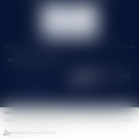
NOUS
CONTACTER
NOUS LOCALISER
NOS DERNIERS TWEETS
Accueil
Le cabinet
Équipe
Honoraires
Eurojuris
Actus
Contact
Paiement en ligne
Plan du site
Mentions légales
Articles
Septeo Digital & Services © 2021