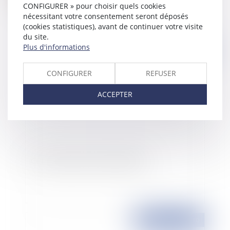
travail
CONFIGURER » pour choisir quels cookies
nécessitant votre consentement seront déposés
(cookies statistiques), avant de continuer votre visite
du site.
Plus d'informations
Publié le :
03/03/2010
CONFIGURER
REFUSER
ACCEPTER
Octroi de prime et discrimination
Publié le :
04/01/2010