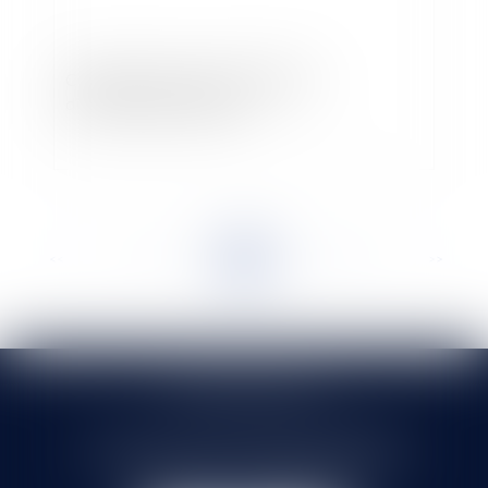
Charge de la preuve en matière de
discrimination syndicale
<<
<
...
14
15
16
17
18
19
20
...
>
>>
SELARL HMS JURIS
71 rue Feray - 91100 CORBEIL ESSONNES
Tél :
01 60 90 16 77
- Fax : 01 64 96 76 85