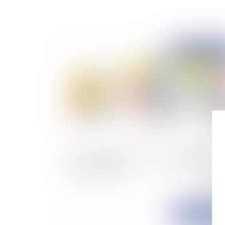
Publié le :
27/02/
Une stratégie pour des retraites adéquates,
sûres et viables
Publié le :
12/10/