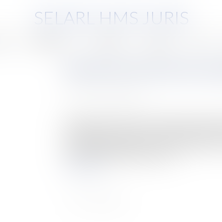
SELARL HMS JURIS
pe
Compétences
Honoraires
Eurojuris
Actus
Pension de réversion du con
Publié le :
19/08/2010
Source :
www.eurojuris.fr
La pension de réversion est une partie de la retr
décédé, qui est reversée, si certaines conditions
ex-conjoint(s).La pension de réversionQu’est-ce 
retraite dont bénéficiait ou aurai...
Lire la suite