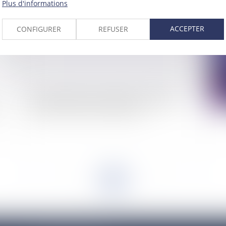
Plus d'informations
ACCEPTER
CONFIGURER
REFUSER
Projet de réforme des retraites et inégalités
Pe
hommes-femmes: la Halde saisie
<<
<
...
2
3
4
5
6
7
8
...
>
>>