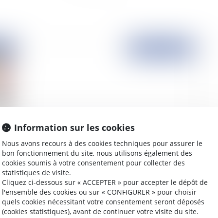
2012
Publié le :
21/01/2011
Information sur les cookies
Nous avons recours à des cookies techniques pour assurer le
Modification du régime d'assurance vieillesse
Ré
bon fonctionnement du site, nous utilisons également des
de base des professions libérales
cookies soumis à votre consentement pour collecter des
statistiques de visite.
Cliquez ci-dessous sur « ACCEPTER » pour accepter le dépôt de
l'ensemble des cookies ou sur « CONFIGURER » pour choisir
quels cookies nécessitant votre consentement seront déposés
2010
Publié le :
06/10/2010
(cookies statistiques), avant de continuer votre visite du site.