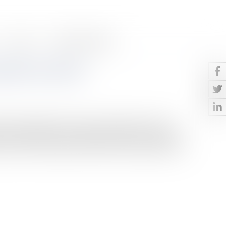
Contact
Paiement en ligne
joint survivant
aite dont bénéficiait ou aurait pu bénéficier l'assuré
 sont remplies, à son conjoint survivant ou à son (ses)
que c’est ?La pension de réversion est une partie de la