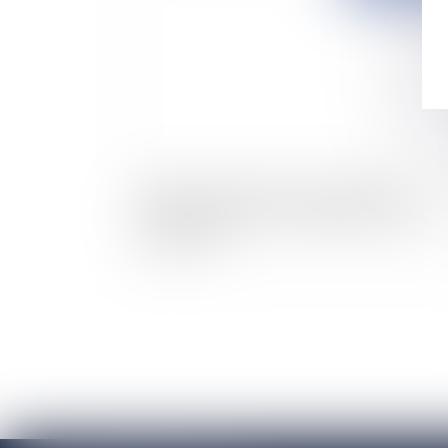
Réforme des retraites: vote de l'article
repoussant de 65 à 67 ans l'âge de la retraite
sans décote