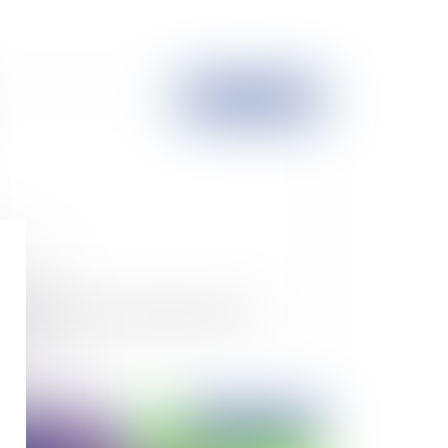
Publié le :
02/11/2010
forme des retraites: adoption du texte
Publié le :
19/08/2010