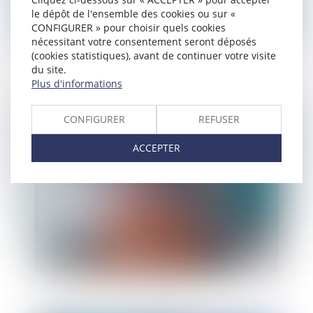
le dépôt de l'ensemble des cookies ou sur «
CONFIGURER » pour choisir quels cookies
La désignation de la personne de confiance en
nécessitant votre consentement seront déposés
droit médical
(cookies statistiques), avant de continuer votre visite
du site.
Plus d'informations
Publié le :
03/06/2010
CONFIGURER
REFUSER
ACCEPTER
L'obligation de transparence sur la qualité des
soins des cliniques et hôpitaux