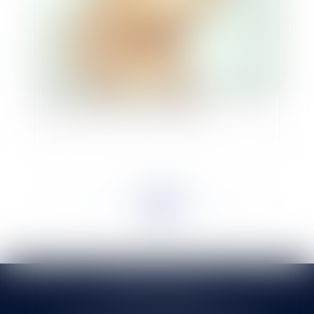
Rapport fait au nom de la mission d’information
sur la révision des lois bioéthiques
<<
<
...
16
17
18
19
20
21
22
>
>>
SELARL HMS JURIS