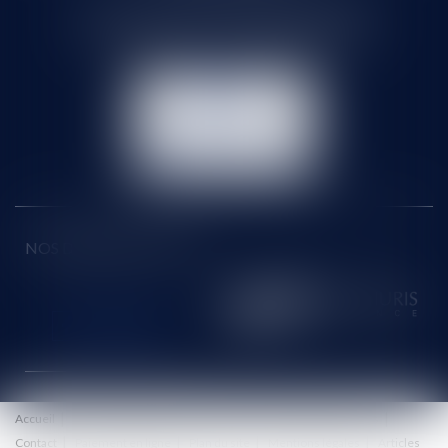
71 rue Feray - 91100 CORBEIL ESSONNES
Tél :
01 60 90 16 77
- Fax : 01 64 96 76 85
NOUS
CONTACTER
NOUS LOCALISER
NOS DERNIERS TWEETS
Accueil
Le cabinet
Équipe
Honoraires
Eurojuris
Actus
Contact
Paiement en ligne
Plan du site
Mentions légales
Articles