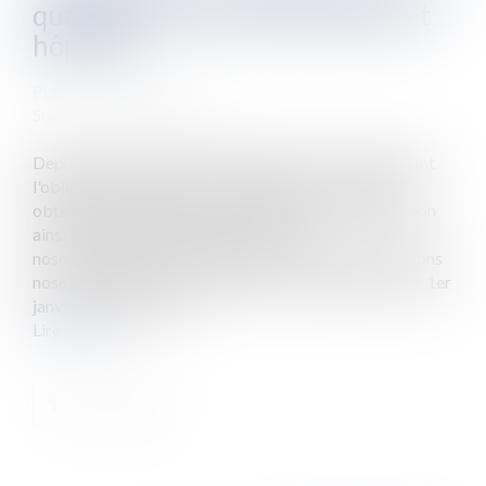
qualité des soins des cliniques et
hôpitaux
Publié le :
03/06/2010
Source :
www.eurojuris.fr
Depuis le 1er janvier 2010, les hôpitaux et cliniques ont
l'obligation d'informer les patients sur les résultats
obtenus par l'établissement en matière de certification
ainsi que de lutte contre les infections
nosocomiales.Certification et lutte contre les infections
nosocomiales dans les hôpitaux et cliniques Depuis le 1er
janvier 2010, les hôp...
Lire la suite