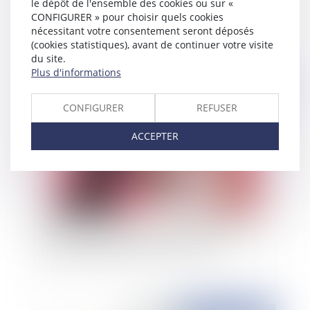
le dépôt de l'ensemble des cookies ou sur «
Le whisky : juridiquement, de quoi s’agit-il ?
CONFIGURER » pour choisir quels cookies
nécessitant votre consentement seront déposés
(cookies statistiques), avant de continuer votre visite
du site.
Plus d'informations
Publié le :
15/05/2023
CONFIGURER
REFUSER
ACCEPTER
Marketing d’influence : quel encadrement des
pratiques des influenceurs en France ?