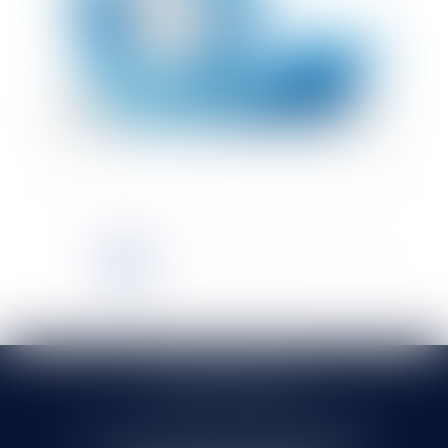
Conditions catégorielles de vente : Quelles
obligations face à un commissionnaire à l’achat ?
<<
<
1
2
3
4
5
6
7
...
>
>>
SELARL HMS JURIS
71 rue Feray - 91100 CORBEIL ESSONNES