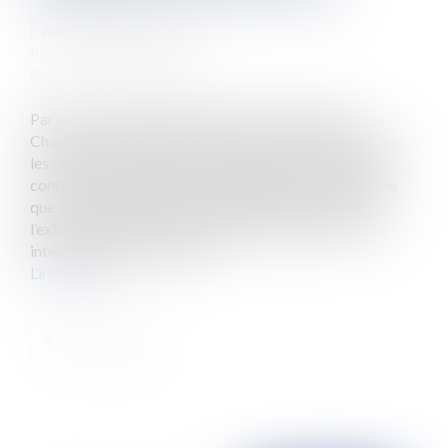
Auteur : MAKLES Carine
Publié le :
31/03/2025
Source :
www.eurojuris.fr
Par un arrêt du 29 janvier 2025 (n°23-19.341), la
Chambre commerciale de la Cour de cassation précise
les conditions de preuve du mandat dans le cadre des
contrats de vente d’espaces publicitaires. Elle rappelle
que le vendeur d’espaces publicitaires peut prouver
l’existence du mandat conclu entre l’annonceur et son
intermédiaire par tous moy...
Lire la suite