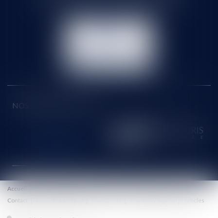
Tél :
01 60 90 16 77
- Fax : 01 64 96 76 85
NOUS
CONTACTER
NOUS LOCALISER
NOS DERNIERS TWEETS
Accueil
Le cabinet
Équipe
Honoraires
Eurojuris
Actus
Contact
Paiement en ligne
Plan du site
Mentions légales
Articles