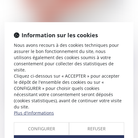
Publication de l'arrêté encadrant la vente de
médicaments en ligne
Information sur les cookies
Nous avons recours à des cookies techniques pour
assurer le bon fonctionnement du site, nous
utilisons également des cookies soumis à votre
Publié le :
27/06/2013
consentement pour collecter des statistiques de
visite.
Cliquez ci-dessous sur « ACCEPTER » pour accepter
le dépôt de l'ensemble des cookies ou sur «
CONFIGURER » pour choisir quels cookies
nécessitant votre consentement seront déposés
(cookies statistiques), avant de continuer votre visite
du site.
Plus d'informations
CMU-C: revalorisation du plafond de
CONFIGURER
REFUSER
ressources