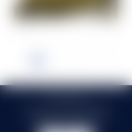
Alerte aux huissiers ! PV 659 : le seul voisinage
ne suffit pas
<<
<
1
2
3
4
5
6
7
...
>
>>
SELARL HMS JURIS
71 rue Feray - 91100 CORBEIL ESSONNES
Tél :
01 60 90 16 77
- Fax : 01 64 96 76 85