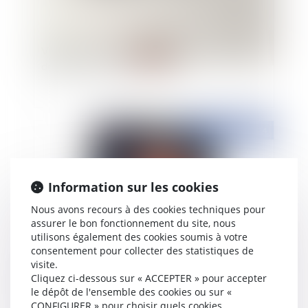
Vidéo : comment un avocat peut-il accepter de
défendre un monstre ?
Publié le :
24/09/2024
Information sur les cookies
Nous avons recours à des cookies techniques pour
assurer le bon fonctionnement du site, nous
utilisons également des cookies soumis à votre
consentement pour collecter des statistiques de
visite.
Réforme de la garde à vue : quels changements
Cliquez ci-dessous sur « ACCEPTER » pour accepter
depuis le 1er juillet 2024 ?
le dépôt de l'ensemble des cookies ou sur «
CONFIGURER » pour choisir quels cookies