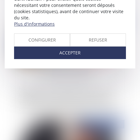
nécessitant votre consentement seront déposés
(cookies statistiques), avant de continuer votre visite
du site.
Publié le :
12/08/2024
Plus d'informations
CONFIGURER
REFUSER
ACCEPTER
En matière de responsabilité de droit commun,
le délai de prescription interrompu par une
assignation en référé expertise recommence à
courir pour un délai de même nature à compter
du dépôt du rapport d’expertise judiciaire
Publié le :
28/12/2023