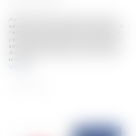
Source :
www.eurojuris.fr
Après plusieurs mises en demeure de la Commission
européenne, la France assure enfin la transposition de la
Directive européenne 2023/48/EU. En effet, dès le 1er
juillet 2024, les dispositions de la loi n° 2024-364 du 22
avril 2024 relative à la garde à vue entrent en vigueur.
Avec cette réforme, les gardés à vue voient leurs droits
renforcés à...
Lire la suite
Publié le :
03/03/2025