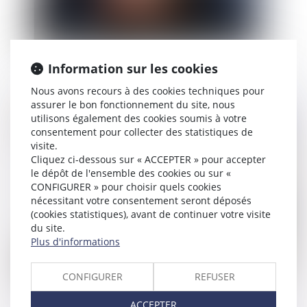
Requête aux fins de déclaration de la force
exécutoire présentée par un Avocat d’un
Information sur les cookies
barreau extérieur
Nous avons recours à des cookies techniques pour
assurer le bon fonctionnement du site, nous
utilisons également des cookies soumis à votre
Publié le :
07/11/2011
consentement pour collecter des statistiques de
visite.
Cliquez ci-dessous sur « ACCEPTER » pour accepter
le dépôt de l'ensemble des cookies ou sur «
CONFIGURER » pour choisir quels cookies
nécessitant votre consentement seront déposés
(cookies statistiques), avant de continuer votre visite
du site.
Plus d'informations
Sur le libre-choix de son huissier
CONFIGURER
REFUSER
ACCEPTER