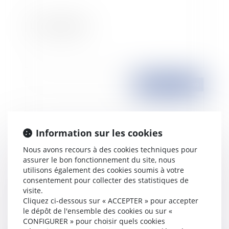
La clause pénale
Publié le :
16/04/2010
Information sur les cookies
Nous avons recours à des cookies techniques pour
assurer le bon fonctionnement du site, nous
utilisons également des cookies soumis à votre
consentement pour collecter des statistiques de
visite.
Les 3 premières questions prioritaires de
Cliquez ci-dessous sur « ACCEPTER » pour accepter
constitutionnalité transmises au Conseil
le dépôt de l'ensemble des cookies ou sur «
Constitutionnel
CONFIGURER » pour choisir quels cookies