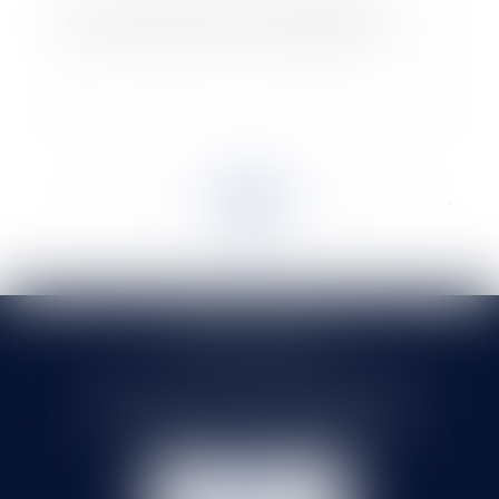
Ce que vous devez savoir sur la garde à vue
<<
<
...
27
28
29
30
31
32
33
...
>
>>
SELARL HMS JURIS
71 rue Feray - 91100 CORBEIL ESSONNES
Tél :
01 60 90 16 77
- Fax : 01 64 96 76 85
NOUS