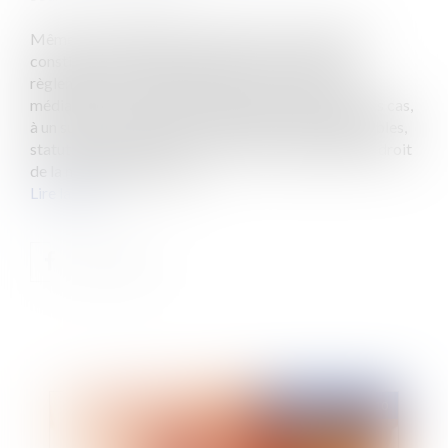
Même si statistiquement aujourd'hui la médiation
constitue un mode peu important en nombre de
règlement des conflits, lorsqu'il y a processus de
médiation, celui-ci aboutit dans plus de la moitié des cas,
à un succès.La médiation: avantages, règles applicables,
statut de médiateurSi d'un point de vue juridique, le droit
de la médiation n'est pas...
Lire la suite
Publié le :
23/06/2010