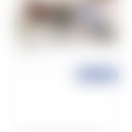
La médiation, un mode alternatif de réglement
des conflits
Publié le :
09/03/2010