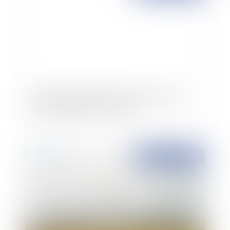
Publication des textes faisant de Mayotte le
101ème département français
Publié le :
02/12/2010