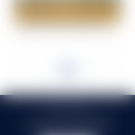
Les antennes relais saisies par le juge: de
l'application difficile du principe de précaution
<<
<
...
9
10
11
12
13
14
15
...
>
>>
SELARL HMS JURIS
71 rue Feray - 91100 CORBEIL ESSONNES
Tél :
01 60 90 16 77
- Fax : 01 64 96 76 85