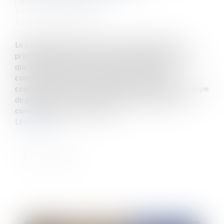
Auteur : LAHALLE Vincent
Publié le :
02/12/2010
Source :
www.eurojuris.fr
Le juge administratif a rejeté toute application du
principe de précaution par les autorités locales tandis
que le juge judiciaire, plus hésitant multiplie les
constructions juridiques tendant à le prendre en
considération, sans le nommer.Antennes relais et principe
de précaution« Ce sont les petites précautions qui
conservent les grandes vertus...
Lire la suite