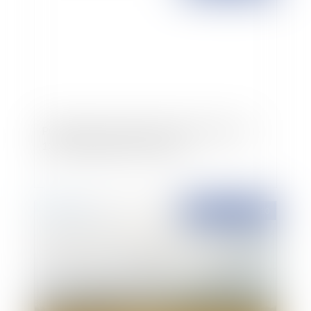
Publication des textes faisant de Mayotte le
101ème département français
Publié le :
02/12/2010