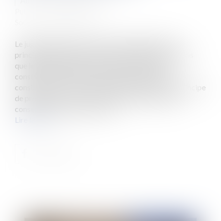
Auteur : LAHALLE Vincent
Publié le :
02/12/2010
Source :
www.eurojuris.fr
Le juge administratif a rejeté toute application du
principe de précaution par les autorités locales tandis
que le juge judiciaire, plus hésitant multiplie les
constructions juridiques tendant à le prendre en
considération, sans le nommer.Antennes relais et principe
de précaution« Ce sont les petites précautions qui
conservent les grandes vertus...
Lire la suite