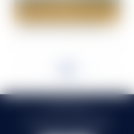
Les antennes relais saisies par le juge: de
l'application difficile du principe de précaution
<<
<
...
9
10
11
12
13
14
15
...
>
>>
SELARL HMS JURIS
71 rue Feray - 91100 CORBEIL ESSONNES
Tél :
01 60 90 16 77
- Fax : 01 64 96 76 85