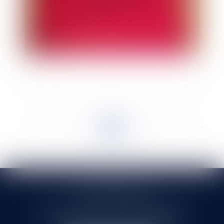
Référé suspension et droit de préemption urbain
<<
<
...
29
30
31
32
33
34
35
...
>
>>
SELARL HMS JURIS
71 rue Feray - 91100 CORBEIL ESSONNES
Tél :
01 60 90 16 77
- Fax : 01 64 96 76 85