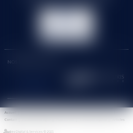
NOUS
CONTACTER
NOUS LOCALISER
NOS DERNIERS TWEETS
Accueil
Le cabinet
Équipe
Honoraires
Eurojuris
Actus
Contact
Paiement en ligne
Plan du site
Mentions légales
Articles
Septeo Digital & Services © 2021