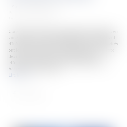
Auteur : MAUDET Jérome
Publié le :
07/10/2011
Source :
www.eurojuris.fr
Constructions sans permis, implantation de bâtiments en
zone agricole, coupes et abattages d'arbres sont autant
d'infractions au Code de l'urbanisme que les collectivités
ont le devoir de dénoncer.Le parquet de Nantes se dote
des moyens nécessaires à une réponse pénale
efficaceConstructions sans permis, implantation de
bâtiments en zone agricole...
Lire la suite