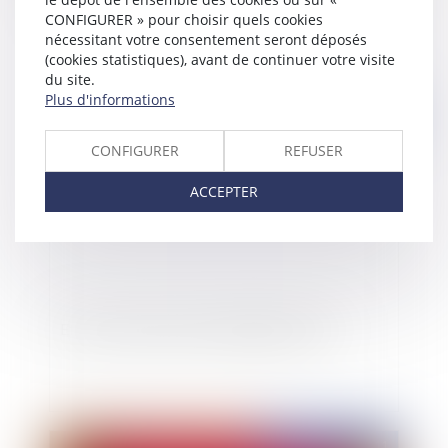
Connaissance acquise du permis de construire
CONFIGURER » pour choisir quels cookies
nécessitant votre consentement seront déposés
(cookies statistiques), avant de continuer votre visite
du site.
Plus d'informations
Publié le :
30/11/2011
CONFIGURER
REFUSER
ACCEPTER
Effet de la déclaration d'illégalité du POS
Publié le :
07/10/2011