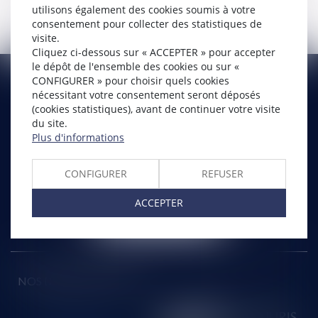
utilisons également des cookies soumis à votre
RETOUR À L'ACCUEIL
consentement pour collecter des statistiques de
visite.
Cliquez ci-dessous sur « ACCEPTER » pour accepter
le dépôt de l'ensemble des cookies ou sur «
CONFIGURER » pour choisir quels cookies
SELARL HMS JURIS
nécessitant votre consentement seront déposés
(cookies statistiques), avant de continuer votre visite
71 rue Feray - 91100 CORBEIL ESSONNES
du site.
Tél :
01 60 90 16 77
- Fax : 01 64 96 76 85
Plus d'informations
NOUS
CONFIGURER
REFUSER
CONTACTER
ACCEPTER
NOUS LOCALISER
NOS DERNIERS TWEETS