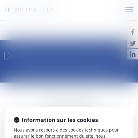
SELARL HMS JURIS
Ouv
le
men
Désolé, aucun article trouvé
dans cette catégorie
Erreur 404
Information sur les cookies
La page demandée n'existe pas ou a changé d'adresse.
Nous avons recours à des cookies techniques pour
Veuillez utiliser le menu ou le bouton ci-dessous :
assurer le bon fonctionnement du site, nous