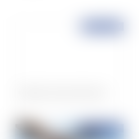
Publié le :
24/09/2007
Immigration : Sarkozy promet des quotas
Publié le :
17/08/2007