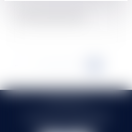
Protection du patrimoine familial
<<
<
...
11
12
13
14
15
16
17
>
>>
SELARL HMS JURIS
71 rue Feray - 91100 CORBEIL ESSONNES
Tél :
01 60 90 16 77
- Fax : 01 64 96 76 85