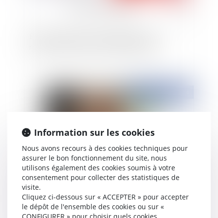
Bail à construction : conséquences de la
résiliation amiable et défaut d'entretien
Publié le :
30/10/2024
Information sur les cookies
Nous avons recours à des cookies techniques pour
assurer le bon fonctionnement du site, nous
utilisons également des cookies soumis à votre
consentement pour collecter des statistiques de
visite.
Bail d’habitation : Location de courte durée et
Cliquez ci-dessous sur « ACCEPTER » pour accepter
amende civile
le dépôt de l'ensemble des cookies ou sur «
CONFIGURER » pour choisir quels cookies