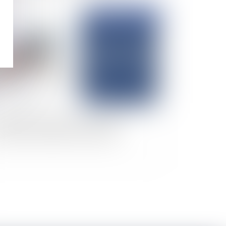
Publié le :
28/01/2025
délai de rétractation lors d'un achat
mobilier : attention à bien compter