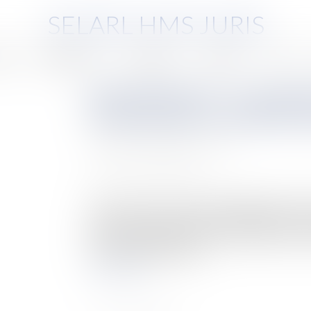
SELARL HMS JURIS
pe
Compétences
Honoraires
Eurojuris
Actus
Bail d’habitation : un propr
locataire pour un motif de t
Auteur : MICHELOT Nicolas
Publié le :
07/02/2025
Source :
www.eurojuris.fr
L'article 15 de la loi du 6 juillet 1989 prévoit q
préavis de 6 mois, pour un motif légitime et sér
maison ou l’appartement pris en location, sont un
saisi, il faudra que le pro...
Lire la suite