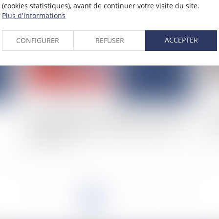
(cookies statistiques), avant de continuer votre visite du site.
2025
Plus d'informations
Publié le :
07/02/2025
ACCEPTER
CONFIGURER
REFUSER
Bail d’habitation : un propriétaire peut-il donner
Le 
congé au locataire pour un motif de travaux à
im
réaliser ? Oui
<<
<
1
2
3
4
5
6
7
...
>
>>