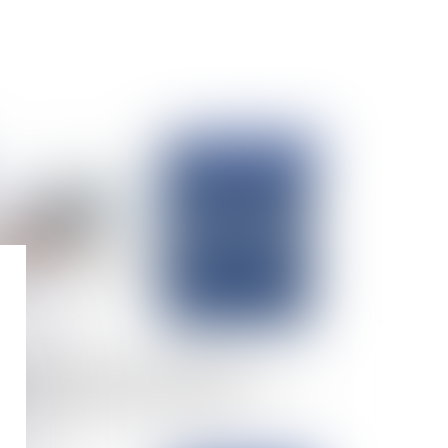
Publié le :
30/04/2025
rantie d’éviction des servitudes non-
parentes : le vendeur ne peut s’exonérer que
r une clause l’excluant expressément