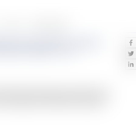
Contact
Paiement en ligne
iétaire peut-il donner congé au
ravaux à réaliser ? Oui
ue le bailleur peut donner congé à son locataire, avec un
ieux. Des travaux envisagés par le propriétaire, dans la
 motif légitime et sérieux. Attention, si un juge est