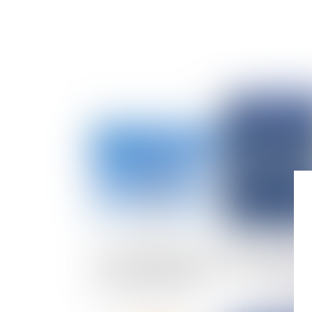
Publié le :
03/06/
Cartes de simulations d’exposition aux ondes
électromagnétiques : un nouvel outil pour
rassurer la population