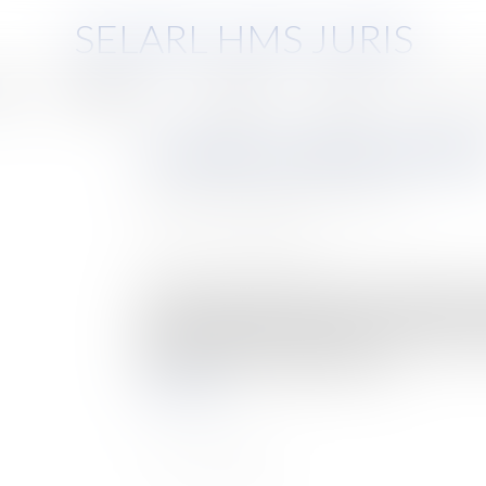
SELARL HMS JURIS
pe
Compétences
Honoraires
Eurojuris
Actus
Le régime juridique des hai
Auteur : GAUCHER-PIOLA Alexis
Publié le :
08/02/2024
Source :
www.eurojuris.fr
Le pacte gouvernemental en faveur des haies, né
puisqu’il s’agit d’obtenir un gain net du linéai
approche globale et intégrée, portant sur toute
des maillons contribuant à leur val...
Lire la suite