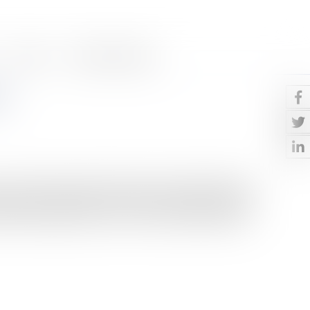
Contact
Paiement en ligne
es
 au dernier trimestre 2023, est d’une ambition inédite,
re de haies de 50 000 km d’ici 2030, ce pacte propose une
s les haies, agricoles ou non, et concernant l’ensemble