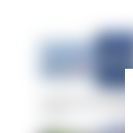
Publié le :
16/07/
Indivision post-communautaire et indemnité
d’occupation : précision importante de la Cou
de cassation