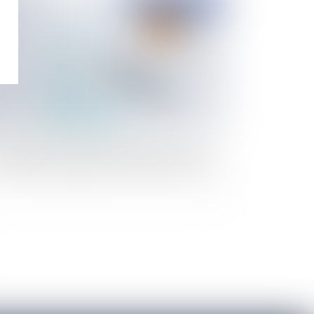
Publié le :
15/05/2023
vestissement de défiscalisation et devoir de
nseil de l'intermédiaire et du vendeur en VEFA