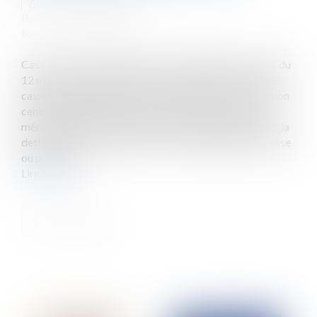
Auteur : VIBERT Olivier
Publié le :
01/04/2025
Source :
www.eurojuris.fr
Cass. com., 12 mars 2025, n° 23-23.961 Dans un arrêt du
12 mars 2025, la chambre commerciale de la Cour de
cassation rappelle que la mise en place d’une convention
centralisée de trésorerie, même entre sociétés d’un
même groupe, ne permet pas à elle seule de transférer la
dette d’une société à une autre, sauf stipulation expresse
ou preuve d’...
Lire la suite