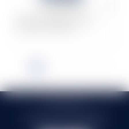
Procédure de conciliation : précisions sur
l’étendue de la confidentialité
<<
<
1
2
3
4
5
6
7
...
>
>>
SELARL HMS JURIS
71 rue Feray - 91100 CORBEIL ESSONNES
Tél :
01 60 90 16 77
- Fax : 01 64 96 76 85