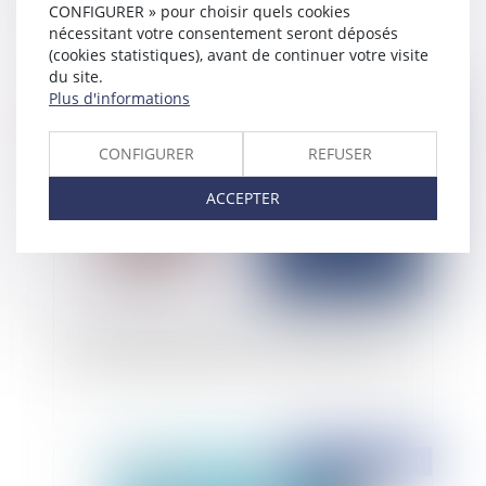
transmission automatique de dettes entre
CONFIGURER » pour choisir quels cookies
sociétés d’un même groupe
nécessitant votre consentement seront déposés
(cookies statistiques), avant de continuer votre visite
du site.
Plus d'informations
Publié le :
14/02/2025
CONFIGURER
REFUSER
ACCEPTER
Procédure d’insolvabilité au Portugal et effets
sur l’action judiciaire en recouvrement en France
Publié le :
21/10/2024