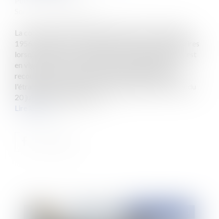
Publié le :
16/02/2011
Source :
www.eurojuris.fr
La convention internationale de New York du 20 juin
1956 facilite le recouvrement des pensions alimentaires
lorsque l'un des ex-conjoints réside à l'étranger. Elle est
en vigueur dans 55 états.Dossier de demande de
recouvrement de la pension alimentaire depuis ou à
l'étrangerLa convention internationale de New York du
20 juin 1956 (publiée au Jo...
Lire la suite
Publié le :
19/07/2013