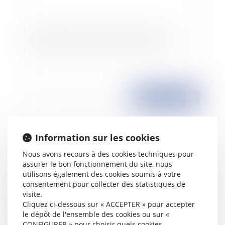
Responsabilité civile des parents divorcés
Publié le :
29/11/2011
Information sur les cookies
Nous avons recours à des cookies techniques pour
assurer le bon fonctionnement du site, nous
utilisons également des cookies soumis à votre
consentement pour collecter des statistiques de
visite.
L’attribution forcée d’un bien personnel à titre
Cliquez ci-dessous sur « ACCEPTER » pour accepter
le dépôt de l'ensemble des cookies ou sur «
de prestation compensatoire
CONFIGURER » pour choisir quels cookies