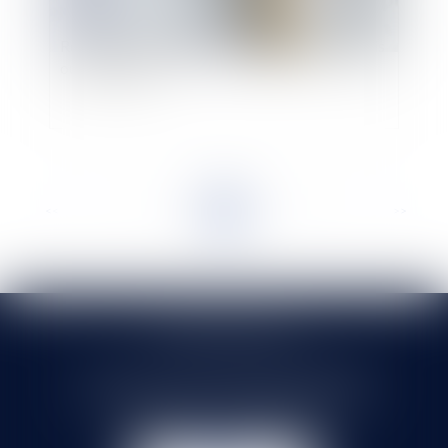
Recouvrement des pensions alimentaires depuis
ou à l'étranger
<<
<
...
3
4
5
6
7
8
9
...
>
>>
SELARL HMS JURIS
71 rue Feray - 91100 CORBEIL ESSONNES
Tél :
01 60 90 16 77
- Fax : 01 64 96 76 85