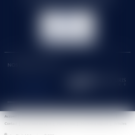
Tél :
01 60 90 16 77
- Fax : 01 64 96 76 85
NOUS
CONTACTER
NOUS LOCALISER
NOS DERNIERS TWEETS
Accueil
Le cabinet
Équipe
Honoraires
Eurojuris
Actus
Contact
Paiement en ligne
Plan du site
Mentions légales
Articles