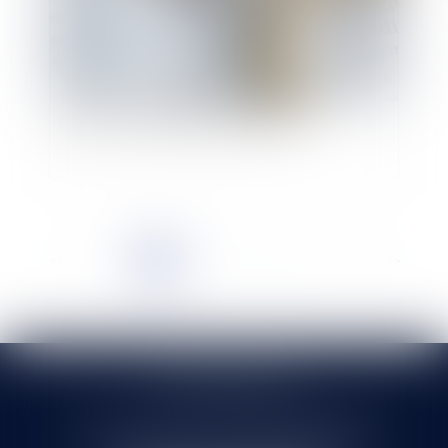
Divorce : dans quelles conditions peut-on
revaloriser une pension alimentaire ?
<<
<
1
2
3
4
5
6
7
...
>
>>
SELARL HMS JURIS
71 rue Feray - 91100 CORBEIL ESSONNES