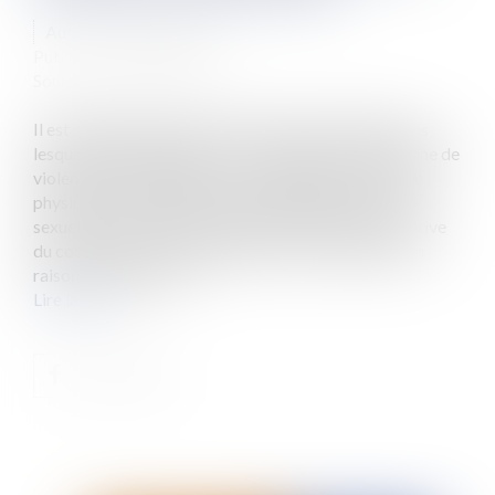
Auteur : VEYRE Roxane
Publié le :
07/07/2022
Source :
www.eurojuris.fr
Il est malheureusement des situations familiales dans
lesquelles la séparation est la conséquence ou l’origine de
violences intrafamiliales. Ces violences peuvent être
physiques, économiques, psychologiques ou encore
sexuelles et peuvent compliquer la séparation effective
du couple ou la procédure de divorce, notamment en
raison de la vulnérab...
Lire la suite