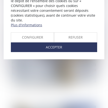
le dépôt de l'ensemble des cookies ou sur «
Liquidation judiciaire et divorce du débiteur : le
CONFIGURER » pour choisir quels cookies
liquidateur doit contester la prestation
nécessitant votre consentement seront déposés
compensatoire par voie de tierce opposition au
(cookies statistiques), avant de continuer votre visite
jugement de divorce
du site.
Plus d'informations
Publié le :
22/06/2021
CONFIGURER
REFUSER
ACCEPTER
Combien de temps faut-il compter pour un
divorce par consentement mutuel ?