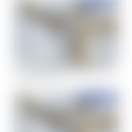
Publié le :
02/09/2020
Est-il nécessaire de justifier d’un état de besoin
pour obtenir une pension alimentaire pendant la
procédure de divorce ?
Publié le :
05/04/2020