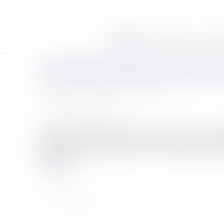
Accueil
Le cabinet
Équi
L’attribution forcée d’un bien p
Auteur : SCP FORTUNET & Associés
Publié le :
29/11/2011
Source :
www.eurojuris.fr
Rendue le 13 juillet 2011, une décision du Conseil Const
compensatoire.L’attribution forcée d’un bien personnel
en mati...
Lire la suite