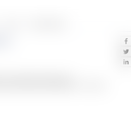
Contact
Paiement en ligne
oire
forcée d’un bien à titre de prestation
e une violation du droit de propriété ?I- On sait que,