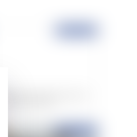
Publié le :
29/11/2011
ttribution forcée d’un bien personnel à titre
 prestation compensatoire
Publié le :
16/02/2011