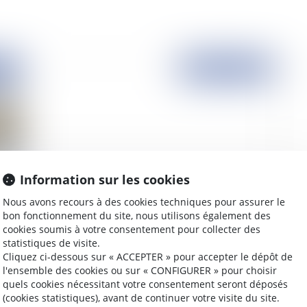
2013
Publié le :
08/02/2013
Information sur les cookies
Nous avons recours à des cookies techniques pour assurer le
pel
Responsabilité civile des parents divorcés
L’a
bon fonctionnement du site, nous utilisons également des
de
cookies soumis à votre consentement pour collecter des
statistiques de visite.
Cliquez ci-dessous sur « ACCEPTER » pour accepter le dépôt de
l'ensemble des cookies ou sur « CONFIGURER » pour choisir
quels cookies nécessitant votre consentement seront déposés
2011
Publié le :
16/05/2011
(cookies statistiques), avant de continuer votre visite du site.