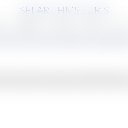
SELARL HMS JURIS
pe
Compétences
Honoraires
Eurojuris
Actus
ersonnel à titre de prestation compensat
itutionnel vient d’altérer et tempérer le régime légal d’attribution 
 à titre de prestation compensatoire peut-elle être considérée comm