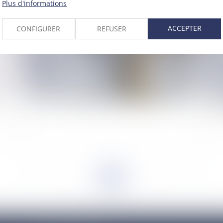
Plus d'informations
ACCEPTER
CONFIGURER
REFUSER
Le sort du logement familial en cas de divorce
Re
ou 
<<
<
...
3
4
5
6
7
8
9
...
>
>>