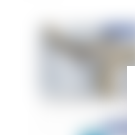
Publié le :
19/07/
Procédure de divorce: l'effet dévolutif de l’ap
et le maintien du devoir de secours
Publié le :
28/07/