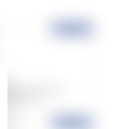
Publié le :
01/07/2013
erdiction de la vente de cigarette
ectronique aux mineurs
Publié le :
11/02/2013