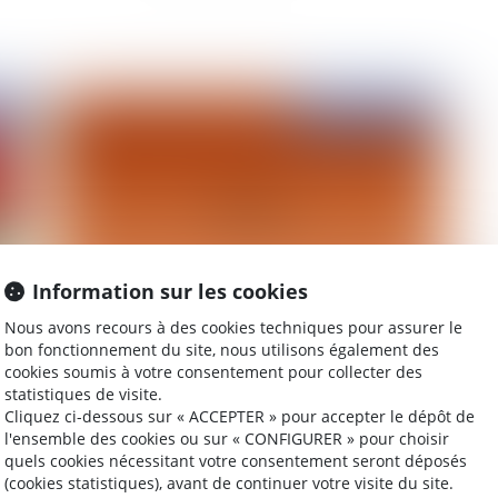
2013
Publié le :
25/07/2013
Information sur les cookies
Nous avons recours à des cookies techniques pour assurer le
Vacances 2013: les conseils aux consommateurs
Int
bon fonctionnement du site, nous utilisons également des
él
cookies soumis à votre consentement pour collecter des
statistiques de visite.
Cliquez ci-dessous sur « ACCEPTER » pour accepter le dépôt de
l'ensemble des cookies ou sur « CONFIGURER » pour choisir
quels cookies nécessitant votre consentement seront déposés
2013
Publié le :
04/03/2013
(cookies statistiques), avant de continuer votre visite du site.