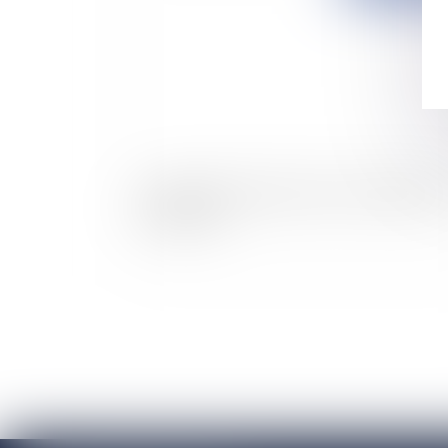
Le bonus/malus énergie soumis à l’appréciati
des députés