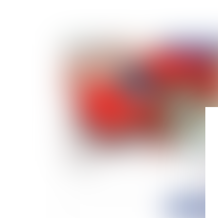
Publié le :
13/09/
Bientôt une tarification à la minute dans les
parkings
Publié le :
11/03/