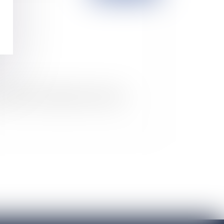
açabilité : hippophagiques malgré eux...