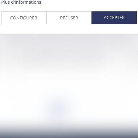
Plus d'informations
ACCEPTER
CONFIGURER
REFUSER
on
L'enquête d'Auto Plus sur les "doublettes"
Tr
<<
<
1
2
3
4
5
6
7
...
>
>>