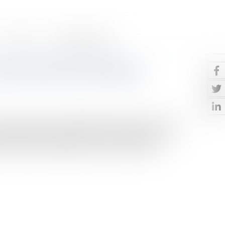
Contact
Paiement en ligne
a minute dans les parkings
 minute, déposé par Philippe Dallier (UMP), a été voté
12 septembre au Sénat, dans le cadre de l’examen du
ute dans les parkings Selon le vote du Sénat, la