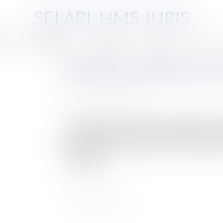
SELARL HMS JURIS
pe
Compétences
Honoraires
Eurojuris
Actus
Bientôt une tarification à l
Publié le :
13/09/2013
Source :
www.eurojuris.fr
Un amendement en faveur de la tarification à la
à l'unanimité dans la nuit de mercredi à jeudi 
projet de loi Consommation.Tarification à la min
tarification à...
Lire la suite