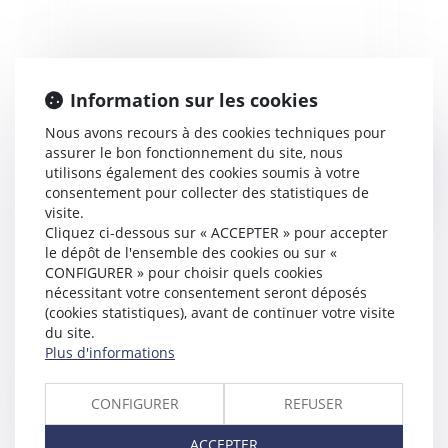
La loi pour le pouvoir d'achat
Information sur les cookies
Nous avons recours à des cookies techniques pour
assurer le bon fonctionnement du site, nous
utilisons également des cookies soumis à votre
Publié le :
31/01/2008
consentement pour collecter des statistiques de
visite.
Cliquez ci-dessous sur « ACCEPTER » pour accepter
le dépôt de l'ensemble des cookies ou sur «
CONFIGURER » pour choisir quels cookies
nécessitant votre consentement seront déposés
(cookies statistiques), avant de continuer votre visite
du site.
Plus d'informations
Loi pour le développement de la concurrence au
CONFIGURER
REFUSER
service des consommateurs
ACCEPTER