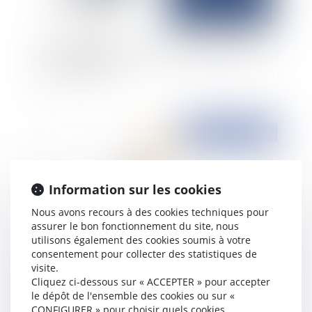
Le développement des droits fondamentaux en
droit du travail
Publié le :
12/11/2024
Information sur les cookies
Nous avons recours à des cookies techniques pour
assurer le bon fonctionnement du site, nous
utilisons également des cookies soumis à votre
consentement pour collecter des statistiques de
visite.
La rupture du Contrat de travail à durée
Cliquez ci-dessous sur « ACCEPTER » pour accepter
déterminée (CDD) pendant la période d’essai
le dépôt de l'ensemble des cookies ou sur «
CONFIGURER » pour choisir quels cookies
par le salarié