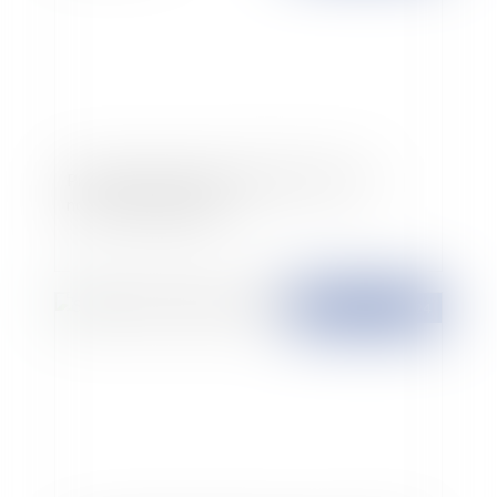
Proposer un CDI à un salarié en CDD : de
nouvelles obligations
Publié le :
25/03/2024