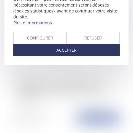
nécessitant votre consentement seront déposés
(cookies statistiques), avant de continuer votre visite
du site.
Publié le :
28/03/2024
Plus d'informations
CONFIGURER
REFUSER
ACCEPTER
CDI intérimaire : les missions peuvent être
requalifiées en CDI à l’égard d’une entreprise
utilisatrice
Publié le :
26/03/2024