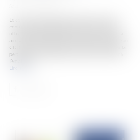
Source :
www.eurojuris.fr
Le contrat à durée déterminée (CDD) est un type de
contrat de travail dont la durée est fixée à l'avance. Il
offre une grande flexibilité aux entreprises, mais aussi
aux salariés. Une période d’essai est souvent associée au
CDD, cette période permet à chaque partie d’évaluer la
pertinence de la collaboration, et si celle-ci convient à
l’employeu...
Lire la suite
Publié le :
28/05/2025