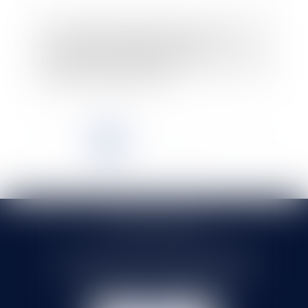
La convention de forfait-jours est privée d’effet
en cas de retard de l’employeur dans
l’organisation de l’entretien annuel, même justifié
par des contraintes internes
<<
<
1
2
3
4
5
6
7
...
>
>>
SELARL HMS JURIS
71 rue Feray - 91100 CORBEIL ESSONNES
Tél :
01 60 90 16 77
- Fax : 01 64 96 76 85