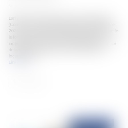
Source :
www.eurojuris.fr
L’arrêt de la Cour de cassation du 14 novembre 2024
(Cour de cassation, 3ème chambre civile, 14 novembre
2024, n° 23-16.539) traite de la période pendant laquelle
le locataire qui voit son bail résilié doit payer une
indemnité d’occupation. Cet arrêt traite de l’importance
de la preuve de la remise des clefs. En l’espèce, un
locataire avait...
Lire la suite
Publié le :
10/03/2025