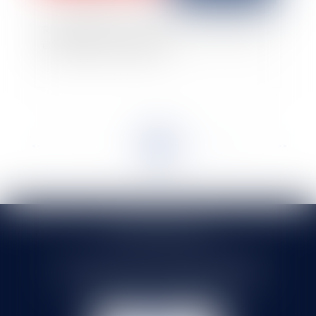
Résiliation du bail commercial : remise des clefs
et indemnité d'occupation
<<
<
...
6
7
8
9
10
11
12
...
>
>>
SELARL HMS JURIS
71 rue Feray - 91100 CORBEIL ESSONNES
Tél :
01 60 90 16 77
- Fax : 01 64 96 76 85