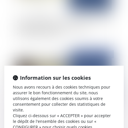
Elément d’équipement à vocation exclusivement
professionnelle, la Cour de cassation
reconsidère sa position
Publié le :
04/03/2025
Information sur les cookies
Nous avons recours à des cookies techniques pour
assurer le bon fonctionnement du site, nous
utilisons également des cookies soumis à votre
consentement pour collecter des statistiques de
visite.
Cautionnement de l'article 1799-1 alinéa 3 du
Cliquez ci-dessous sur « ACCEPTER » pour accepter
code civil et créance du maître de l'ouvrage :
le dépôt de l'ensemble des cookies ou sur «
CONFIGURER » pour choisir quels cookies
compensation ne vaut !