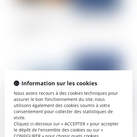
Contrat d’entreprise : responsabilité du locateur
d’ouvrage
Publié le :
08/01/2025
Information sur les cookies
Nous avons recours à des cookies techniques pour
assurer le bon fonctionnement du site, nous
utilisons également des cookies soumis à votre
consentement pour collecter des statistiques de
visite.
La consignation des 5% ou la retenue de
Cliquez ci-dessous sur « ACCEPTER » pour accepter
garantie du solde du prix de vente dans les
le dépôt de l'ensemble des cookies ou sur «
CONFIGURER » pour choisir quels cookies
VEFA, les CCMI ou les constructions