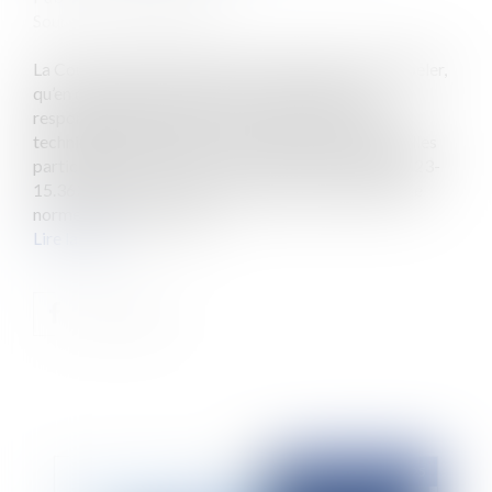
Source :
www.eurojuris.fr
La Cour de cassation vient une nouvelle fois de rappeler,
qu’en droit de la construction, il n’existe pas de
responsabilité sans désordre, sauf prescriptions
techniques obligatoires ou dispositions contractuelles
particulières. Cass, 3ème civ, 21 novembre 2024, n°23-
15.363 Dès lors, le seul constat du non-respect d’une
norme constructive pos...
Lire la suite
Publié le :
10/04/2025