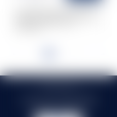
La réparation du préjudice de jouissance est
conditionnée à l'existence d'un lien de causalité
direct avec le fait générateur de la
responsabilité
<<
<
1
2
3
4
5
6
7
...
>
>>
SELARL HMS JURIS
71 rue Feray - 91100 CORBEIL ESSONNES
Tél :
01 60 90 16 77
- Fax : 01 64 96 76 85