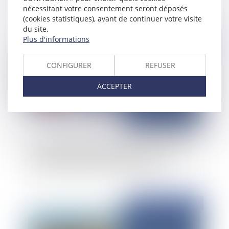
nécessitant votre consentement seront déposés
d’immeubles
(cookies statistiques), avant de continuer votre visite
du site.
Publié le :
23/12/2024
Plus d'informations
CONFIGURER
REFUSER
ACCEPTER
Le principe de réparation intégrale du préjudice
n’est pas limité par le montant du marché de
travaux confié au locateur d’ouvrage
Publié le :
05/12/2024