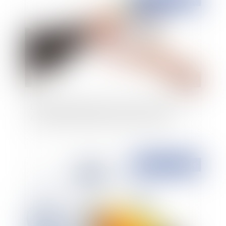
Liquidation judiciaire: certains actifs peuvent
être vendus à l’amiable mais à un prix réel
Publié le :
04/11/2014