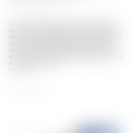
Publié le :
03/11/2014
Source :
www.eurojuris.fr
Le 14 octobre 2014, la Présidente de la CNIL a adopté
une mise en demeure à l’encontre de la société APPLE
RETAIL France, l’enjoignant à mettre en conformité tous
les systèmes de vidéosurveillance des APPLE STORE
situés sur le territoire français.En décembre 2013, la
société APPLE RETAIL FRANCE a fait l’objet d’une mise
en demeure portant sur le...
Lire la suite
Publié le :
05/11/2014