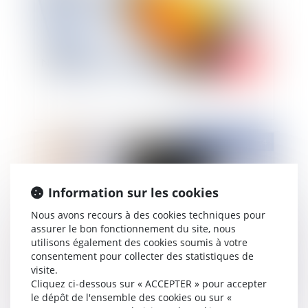
Notification du licenciement
Publié le :
03/11/2014
Information sur les cookies
Nous avons recours à des cookies techniques pour
assurer le bon fonctionnement du site, nous
utilisons également des cookies soumis à votre
consentement pour collecter des statistiques de
visite.
Cliquez ci-dessous sur « ACCEPTER » pour accepter
Vidéosurveillance au travail : la CNIL met en
le dépôt de l'ensemble des cookies ou sur «
demeure la société APPLE RETAIL France