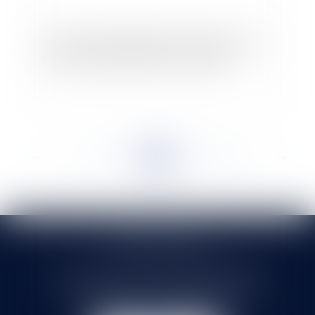
Interdiction de déplacements de supporters en
cas de risques d'atteinte à l'ordre public
<<
<
...
463
464
465
466
467
468
469
...
>
>>
SELARL HMS JURIS
71 rue Feray - 91100 CORBEIL ESSONNES
Tél :
01 60 90 16 77
- Fax : 01 64 96 76 85