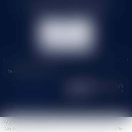
71 rue Feray - 91100 CORBEIL ESSONNES
Tél :
01 60 90 16 77
- Fax : 01 64 96 76 85
NOUS
CONTACTER
NOUS LOCALISER
NOS DERNIERS TWEETS
Accueil
Le cabinet
Équipe
Honoraires
Eurojuris
Actus
Contact
Paiement en ligne
Plan du site
Mentions légales
Articles