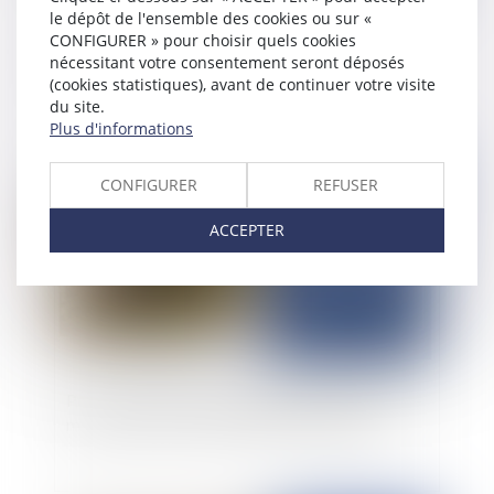
le dépôt de l'ensemble des cookies ou sur «
Le renforcement de la réglementation
CONFIGURER » pour choisir quels cookies
nécessitant votre consentement seront déposés
environnementale RE 2020
(cookies statistiques), avant de continuer votre visite
du site.
Plus d'informations
Publié le :
12/02/2025
CONFIGURER
REFUSER
ACCEPTER
Point sur la situation démographique des outre-
mer et des forces vives dans ces territoires