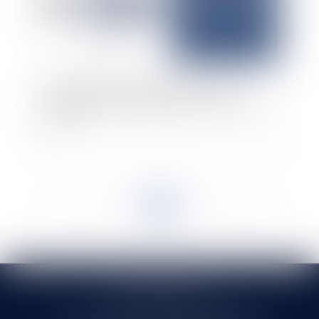
Défaut d’information médicale : vers un
renversement systématique de la charge de la
preuve ?
<<
<
...
44
45
46
47
48
49
50
...
>
>>
SELARL HMS JURIS