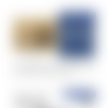
Publié le :
13/02/2025
Monopole bancaire et secret des affaires : litige
entre franchises de pizzas à emporter
Publié le :
13/02/2025