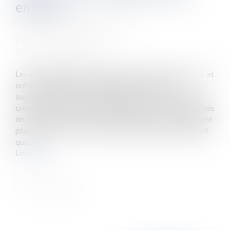
enfants ?
Auteur : MOUNIELOU Etienne
Publié le :
13/02/2025
Source :
www.eurojuris.fr
Les conflits familiaux existent depuis la nuit des temps, et
ont inévitablement un impact sur les questions
successorales. Et il est tragiquement assez courant de
croiser des parents qui s'interrogent sur leurs possibilités
de déshériter des enfants avec lesquels ils ne s'entendent
plus. Qu'en est-il ? Eh ben la loi prohibe tout bonnement
que...
Lire la suite