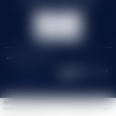
Tél :
01 60 90 16 77
- Fax : 01 64 96 76 85
NOUS
CONTACTER
NOUS LOCALISER
NOS DERNIERS TWEETS
Accueil
Le cabinet
Équipe
Honoraires
Eurojuris
Actus
Contact
Paiement en ligne
Plan du site
Mentions légales
Articles