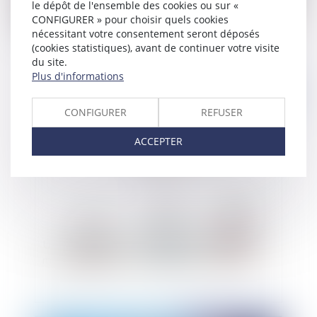
le dépôt de l'ensemble des cookies ou sur «
Licenciement pour refus d'une modification du
CONFIGURER » pour choisir quels cookies
contrat de travail issue du transfert d'entreprise
nécessitant votre consentement seront déposés
(cookies statistiques), avant de continuer votre visite
du site.
Plus d'informations
Publié le :
29/05/2019
CONFIGURER
REFUSER
ACCEPTER
Une médiation porteuse de solutions face aux
modifications des contrats publics en cours