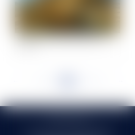
Défaut de notification de l’avenant du contrat de
construction de maison individuelle : quelle
sanction ?
<<
<
...
258
259
260
261
262
263
264
...
>
>>
SELARL HMS JURIS
71 rue Feray - 91100 CORBEIL ESSONNES