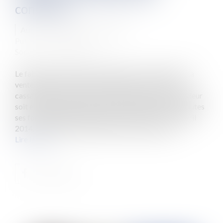
conforme.
Auteur : Delahousse Christophe
Publié le :
29/05/2019
Source :
www.eurojuris.fr
Le fait que le vendeur ait respecté les conditions de la
vente prévues au contrat ne suffit pas. La Cour de
cassation va plus loin et précise que pour que le vendeur
soit en règle, il faut que le bien soit utilisable dans toutes
ses fonctionnalités. Quels étaient les faits ? Le 18 avril
2014, la société CSB Marine vend à un particuli...
Lire la suite