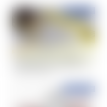
Publié le :
03/06/2019
Notification des recours par le défendeur à
l'instance initiale en cas d'annulation d'un refus
de permis de construire
Publié le :
31/05/2019