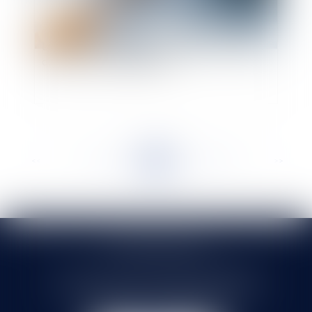
Le vaccin covid-19 et le milieu des entreprises :
quelles sont les obligations ?
<<
<
...
184
185
186
187
188
189
190
...
>
>>
SELARL HMS JURIS
71 rue Feray - 91100 CORBEIL ESSONNES
Tél :
01 60 90 16 77
- Fax : 01 64 96 76 85