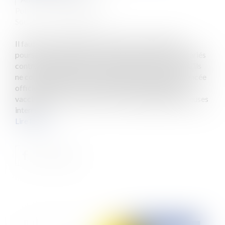
Publié le :
14/01/2021
Source :
www.eurojuris.fr
Il faut savoir qu’en milieu de travail, la vaccination
poursuit deux objectifs : d’une part, protéger les salariés
contre un risque professionnel d’autre part, éviter qu’ils
ne contaminent les autres salariés de l’entreprise. Lancée
officiellement le 27 décembre 2020, la campagne
vaccinale contre le Covid-19 suscite déjà de nombreuses
interro...
Lire la suite