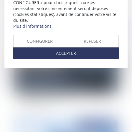
CONFIGURER » pour choisir quels cookies
nécessitant votre consentement seront déposés
(cookies statistiques), avant de continuer votre visite
du site.
Plus d'informations
Publié le :
18/01/2021
CONFIGURER
REFUSER
ACCEPTER
Test covid-19 et septaine post aériens : quelles
sont les nouvelles obligations après le décret du
15 janvier 2021 ?
Publié le :
15/01/2021