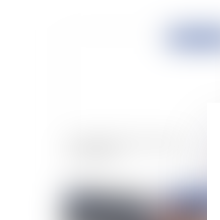
Publié le :
02/10/
Sur l'intérêt à agir d'un syndicat de
fonctionnaires
Publié le :
01/10/