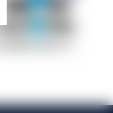
UFC-Que Choisir lance la première action de
oupe contre FONCIA GROUPE