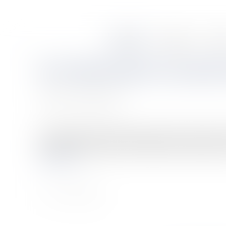
Accueil
Le cabinet
Équi
Sur l'intérêt à agir d'un syndica
Auteur : TISSOT Sarah
Publié le :
02/10/2014
Source :
www.eurojuris.fr
Les syndicats sont recevables à agir seuls à l’encontre d
négatives.Intérêt à agir d'un syndicat de fonctionnaires
Lire la suite