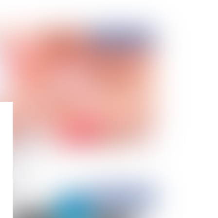
Publié le :
01/10/2014
option et PMA ... une fausse bonne nouvelle
Publié le :
01/10/2014