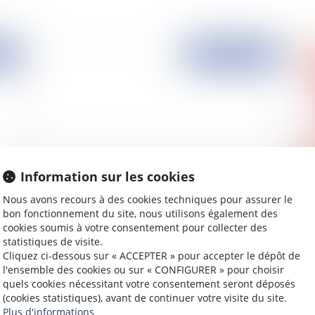
2014
Publié le :
02/10/2014
Information sur les cookies
Nous avons recours à des cookies techniques pour assurer le
Comment annuler la vente sur plan de mon
Ad
bon fonctionnement du site, nous utilisons également des
logement?
cookies soumis à votre consentement pour collecter des
statistiques de visite.
Cliquez ci-dessous sur « ACCEPTER » pour accepter le dépôt de
l'ensemble des cookies ou sur « CONFIGURER » pour choisir
quels cookies nécessitant votre consentement seront déposés
2014
Publié le :
01/10/2014
(cookies statistiques), avant de continuer votre visite du site.
Plus d'informations