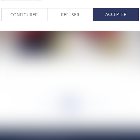
ACCEPTER
CONFIGURER
REFUSER
Fixation des tarifs de la restauration scolaire
L’
gr
<<
<
...
469
470
471
472
473
474
475
...
>
>>