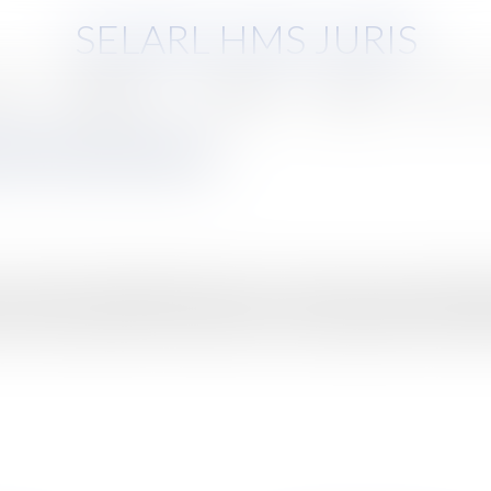
SELARL HMS JURIS
pe
Compétences
Honoraires
Eurojuris
Actus
t de fonctionnaires
es décisions individuelles positives. En revanche, ils ne peuvent agi
 contre une décision concernant un de ses représentants Conseil d'Et