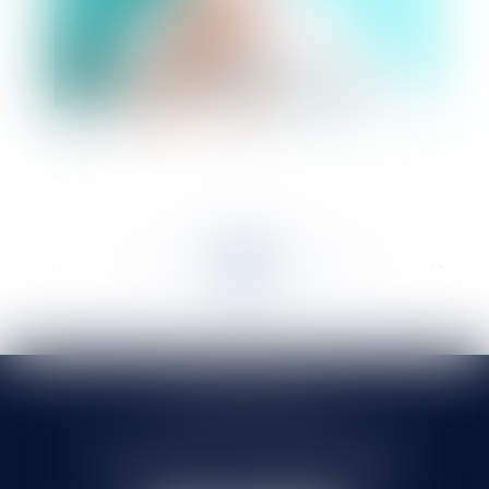
La preuve des heures supplémentaires
<<
<
...
180
181
182
183
184
185
186
...
>
>>
SELARL HMS JURIS
71 rue Feray - 91100 CORBEIL ESSONNES
Tél :
01 60 90 16 77
- Fax : 01 64 96 76 85