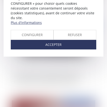
document possible parmi d'autres
CONFIGURER » pour choisir quels cookies
nécessitant votre consentement seront déposés
(cookies statistiques), avant de continuer votre visite
du site.
Plus d'informations
Publié le :
01/03/2021
CONFIGURER
REFUSER
ACCEPTER
Bail commercial : maintien dans les lieux et
paiement d’une indemnité d’occupation
Publié le :
01/03/2021