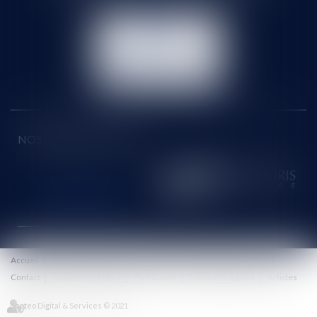
NOUS
CONTACTER
NOUS LOCALISER
NOS DERNIERS TWEETS
Accueil
Le cabinet
Équipe
Honoraires
Eurojuris
Actus
Contact
Paiement en ligne
Plan du site
Mentions légales
Articles
Septeo Digital & Services © 2021