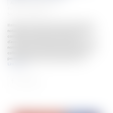
Auteur : PORCHET Thomas
Publié le :
01/03/2021
Source :
www.eurojuris.fr
Il n’est pas rare que des collectivités territoriales et
notamment des communes ou des communautés de
communes, souhaitent mettre à disposition
d’associations, du personnel afin d’exercer un certain
nombre de missions relevant des compétences de la
collectivité et des statuts de l’association, en leur
permettant ainsi de ne pas mobiliser des cha...
Lire la suite