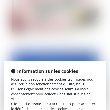
Faute disciplinaire d'un agent rémunéré en deçà
de ses qualifications et de son emploi
Publié le :
05/03/2021
Information sur les cookies
Nous avons recours à des cookies techniques pour
assurer le bon fonctionnement du site, nous
utilisons également des cookies soumis à votre
consentement pour collecter des statistiques de
visite.
Cliquez ci-dessous sur « ACCEPTER » pour accepter
L'attestation de déplacement dérogatoire : un
le dépôt de l'ensemble des cookies ou sur «