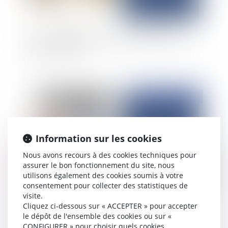
Sur les contestations de la rémunération d’un
gérant révoqué
Publié le :
18/03/2025
Information sur les cookies
Nous avons recours à des cookies techniques pour
assurer le bon fonctionnement du site, nous
utilisons également des cookies soumis à votre
consentement pour collecter des statistiques de
visite.
Clause réputée non écrite et restitution de l'indu
Cliquez ci-dessous sur « ACCEPTER » pour accepter
: Principes et limites temporelles
le dépôt de l'ensemble des cookies ou sur «
CONFIGURER » pour choisir quels cookies