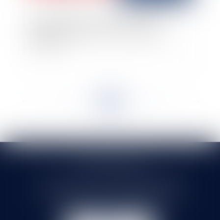
Bail commercial : Impact des nouvelles
obligations légales sur la fixation du loyer
renouvelé
<<
<
...
39
40
41
42
43
44
45
...
>
>>
SELARL HMS JURIS
71 rue Feray - 91100 CORBEIL ESSONNES
Tél :
01 60 90 16 77
- Fax : 01 64 96 76 85