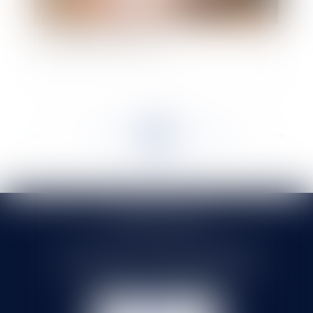
La plainte disciplinaire contre un médecin doit
être signée par son auteur
<<
<
...
198
199
200
201
202
203
204
...
>
>>
SELARL HMS JURIS
71 rue Feray - 91100 CORBEIL ESSONNES
Tél :
01 60 90 16 77
- Fax : 01 64 96 76 85
NOUS