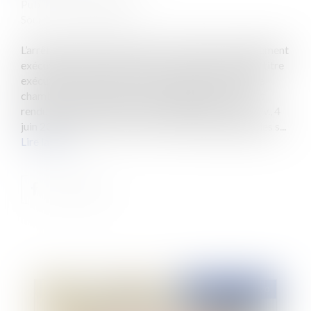
Publié le :
19/08/2020
Source :
www.eurojuris.fr
L’arrêt qui confirme purement et simplement un jugement
exécutoire ne prive pas celui-ci de son caractère de titre
exécutoire. Telle est la solution adoptée par la 2ème
chambre civile de la Cour de cassation dans un arrêt
rendu le 4 juin 2020 et publié au Bulletin (Cass. 2e civ., 4
juin 2020, n° 19-12.727, F-P+B+I) Les faits étaient les s...
Lire la suite
Publié le :
31/08/2020