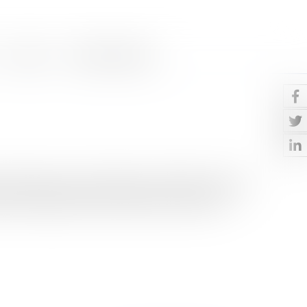
Contact
Paiement en ligne
du salarié ou son licenciement, la faculté de rompre le
Une simplification de la rupture du contrat de t...