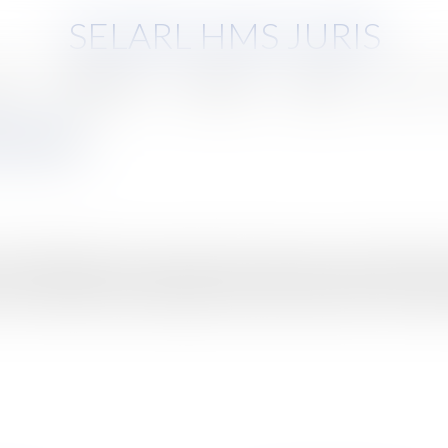
SELARL HMS JURIS
pe
Compétences
Honoraires
Eurojuris
Actus
 travail
 juin 2008 ajoute aux deux modes de rupture que sont la démission 
ord.La rupture conventionnelle du contrat de travail et ses risques