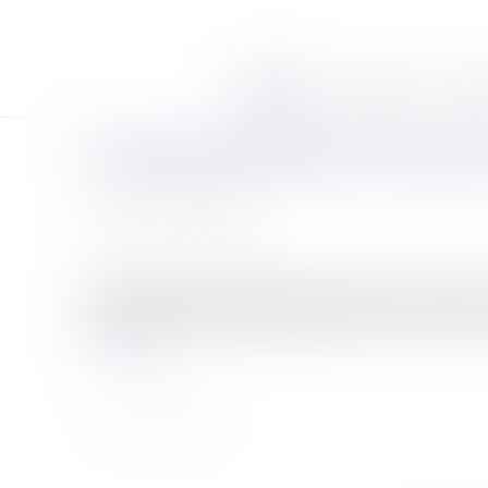
Accueil
Le cabinet
Équi
La rupture amiable du contrat de
Auteur : DRYE Bruno
Publié le :
23/09/2008
Source :
www.eurojuris.fr
La loi portant modernisation du marché du travail du 25
contrat de travail à durée indéterminée d’un commun acc
Lire la suite