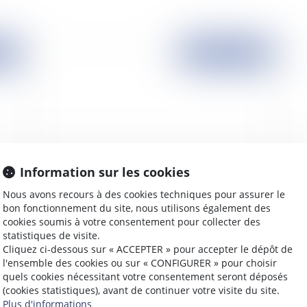
2008
Publié le :
25/09/2008
Information sur les cookies
Nous avons recours à des cookies techniques pour assurer le
Mise en oeuvre communautaire des aides d’État
La 
bon fonctionnement du site, nous utilisons également des
cookies soumis à votre consentement pour collecter des
statistiques de visite.
Cliquez ci-dessous sur « ACCEPTER » pour accepter le dépôt de
l'ensemble des cookies ou sur « CONFIGURER » pour choisir
quels cookies nécessitant votre consentement seront déposés
2008
Publié le :
24/09/2008
(cookies statistiques), avant de continuer votre visite du site.
Plus d'informations