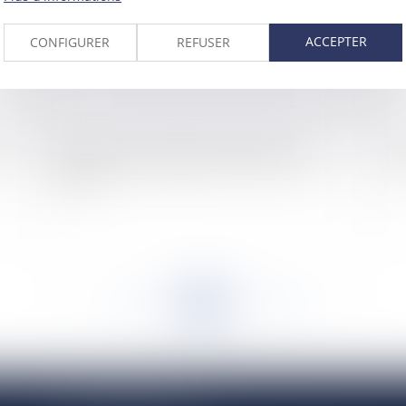
ACCEPTER
CONFIGURER
REFUSER
Performance énergétique des bâtiments à
La
rénover
<<
<
...
884
885
886
887
888
889
890
...
>
>>