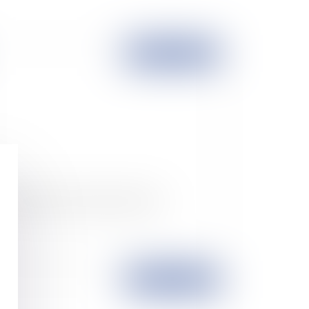
Publié le :
24/09/2008
loi en faveur des revenus du travail
Publié le :
23/09/2008