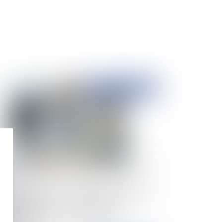
Publié le :
17/10/2024
icence dolosive sur la situation financière de
société cédée : aucune obligation de se
nseigner à la charge du cessionnaire