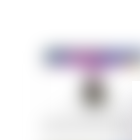
Publié le :
24/10/
Vidéo : Qu'est-ce que le service d'aide au
recouvrement des victimes d'infraction (SAR
?