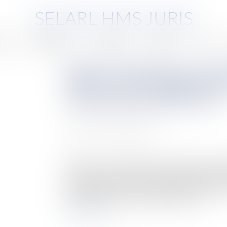
SELARL HMS JURIS
pe
Compétences
Honoraires
Eurojuris
Actus
Réticence dolosive sur la sit
cédée : aucune obligation de
cessionnaire professionnel
Auteur : RAGEOT Blandine
Publié le :
17/10/2024
Source :
www.eurojuris.fr
Résumé : Cour de Cassation, chambre commerc
cession de parts sociales, le cessionnaire assig
cédant aurait commis à son égard une réticence
pas l’avoir informé sur le passif de la Soc...
Lire la suite