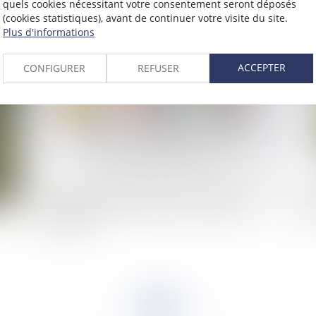
quels cookies nécessitant votre consentement seront déposés
pr
(cookies statistiques), avant de continuer votre visite du site.
Plus d'informations
2024
Publié le :
10/10/2024
ACCEPTER
CONFIGURER
REFUSER
Loger un enfant à bas prix peut-il être considéré
Qu
comme un cadeau à prendre en compte dans
ab
l'héritage ?
<<
<
...
58
59
60
61
62
63
64
...
>
>>