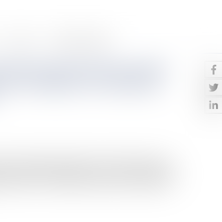
Contact
Paiement en ligne
uation financière de la société
 se renseigner à la charge du
iale, 18 septembre 2024, n°23-10.183 Suite à une
ne le cédant en annulation de la cession au motif que le
 dolosive. Le cessionnaire reproche au cédant de ne