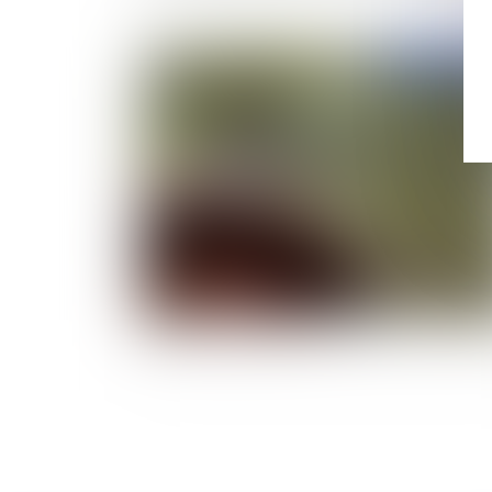
Publié le :
10/10/
Cueillette des champignons : quelles sont les
règles en la matière ?