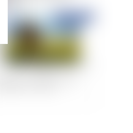
ofessionnel
Publié le :
08/10/2024
e peut faire une commune des parcelles
andonnées sur sa commune ?