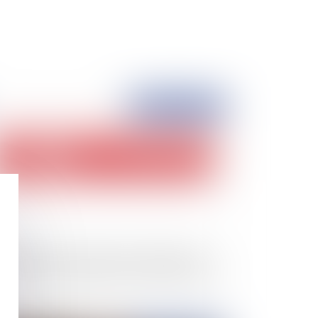
Publié le :
07/07/2020
bailleur peut-il transférer la charge de tous
s travaux au locataire dans un bail commercial