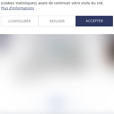
(cookies statistiques), avant de continuer votre visite du site.
2020
Plus d'informations
Publié le :
01/07/2020
ACCEPTER
CONFIGURER
REFUSER
Expression des groupes d'opposition : un espace
Re
doit être réservé aux groupes d'opposition dans
dan
les publications des communes de 1000
fui
habitants et plus
<<
<
...
200
201
202
203
204
205
206
...
>
>>