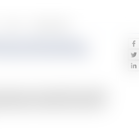
Contact
Paiement en ligne
taire de véhicule dans un
 raison d’une fuite d’huile
uparavant, la Loi du 5 juillet 1985 dite Loi Badinter,
sation des victimes d’accidents de la circulation, est
incipalement leur origine dans l’appréciation de la