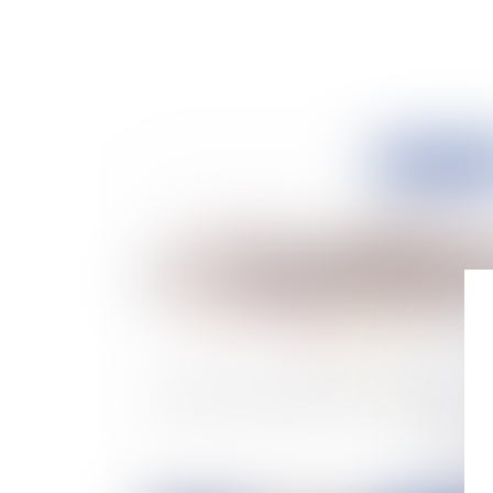
Publié le :
07/07/
Le devoir d’information dans les contrats