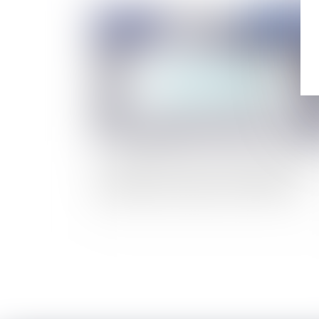
Publié le :
02/07/
Etat d'urgence sanitaire : quelles règles sont
applicables aux entreprises en difficulté ?