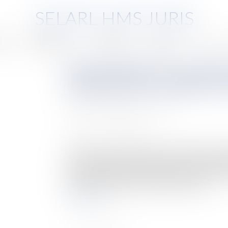
SELARL HMS JURIS
pe
Compétences
Honoraires
Eurojuris
Actus
Responsabilité d’un proprié
accident de la circulation en
Auteur : CHABOUTY Camille
Publié le :
01/07/2020
Source :
www.eurojuris.fr
Comme nous avons déjà eu l’occasion de le voir a
dont l’objectif affiché est de faciliter l’indemni
source de nombreux contentieux qui trouvent pr
notion même d’accident de la circulation...
Lire la suite