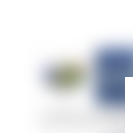
Publié le :
03/12/
Pas de délibération d'assemblée générale da
les SAS sans une majorité simple a minima