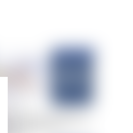
Publié le :
02/12/2024
 réparation du préjudice de jouissance est
ditionnée à l'existence d'un lien de causalité
ect avec le fait générateur de la