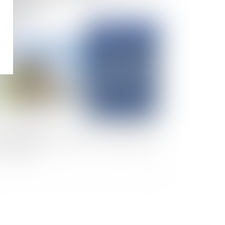
sponsabilité
Publié le :
26/11/2024
et de l'obligation in solidum : un rappel utile
 nécessaire