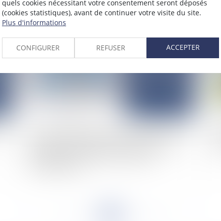
quels cookies nécessitant votre consentement seront déposés
re
(cookies statistiques), avant de continuer votre visite du site.
Plus d'informations
2024
Publié le :
26/11/2024
ACCEPTER
CONFIGURER
REFUSER
age
Les revenus perçus par l’ex conjoint au titre des
Obj
allocations familiales doivent-ils être pris en
et
compte pour le calcul de la prestation
compensatoire ?
<<
<
...
53
54
55
56
57
58
59
...
>
>>