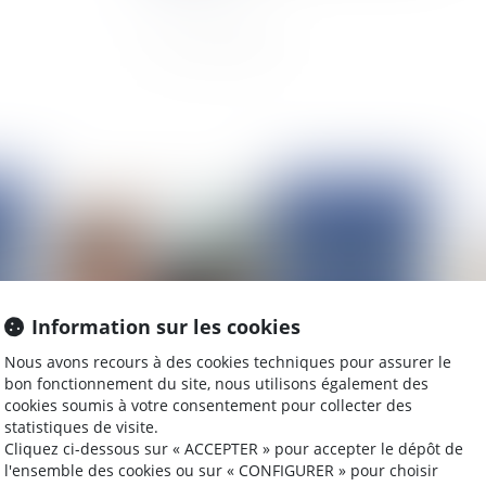
2024
Publié le :
02/12/2024
Information sur les cookies
Nous avons recours à des cookies techniques pour assurer le
bon fonctionnement du site, nous utilisons également des
cookies soumis à votre consentement pour collecter des
ns
Le recouvrement des créances par l’expert-
La
statistiques de visite.
comptable : cadre légal et opportunités pour les
con
Cliquez ci-dessous sur « ACCEPTER » pour accepter le dépôt de
l'ensemble des cookies ou sur « CONFIGURER » pour choisir
entreprises
dir