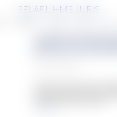
SELARL HMS JURIS
pe
Compétences
Honoraires
Eurojuris
Actus
La réparation du préjudice d
l'existence d'un lien de causa
générateur de la responsabi
Auteur : GAUVIN Ludovic
Publié le :
02/12/2024
Source :
www.eurojuris.fr
Cass, 3ème civ, 7 novembre 2024, n°22-14.088 
individuelle d’habitation, des maîtres de l’ouv
un certain nombre de réserves portant notamment
Se plaignant ultérieurement de désordre...
Lire la suite