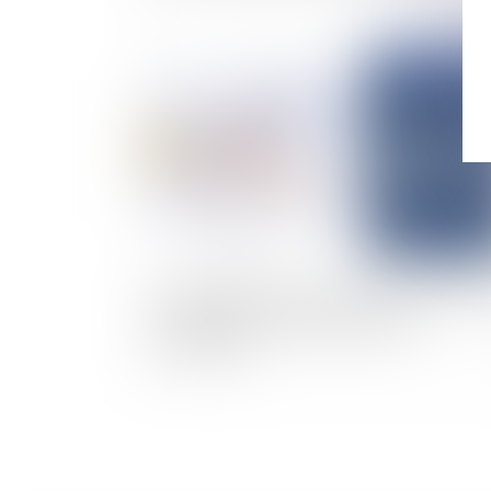
Publié le :
27/11/
Acceptation du risque par le maitre de l'ouvr
et exonération de responsabilité du
constructeur