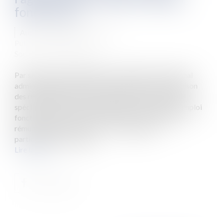
fonctionnel
Auteur : PORCHET Thomas
Publié le :
03/06/2022
Source :
www.eurojuris.fr
Par sa décision n° 1802455 du 18 mai 2022, le tribunal
administratif de Nantes a considéré que la comparaison
des rémunérations versées dans le cadre d’un congé
spécial octroyé à un ancien agent ayant occupé un emploi
fonctionnel au sein de la collectivité, « s’entend de la
rémunération nette versée (…) ». Rappel des
particularités du congés...
Lire la suite