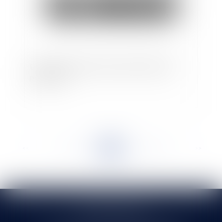
Loyer du bail commercial renouvelé et faits
postérieurs
<<
<
...
141
142
143
144
145
146
147
...
>
>>
SELARL HMS JURIS