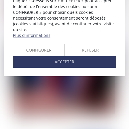
Cliquez ci-dessous sur « ACCEPTER » pour accepter
le dépôt de l'ensemble des cookies ou sur «
CONFIGURER » pour choisir quels cookies
La rémunération perçue au titre d'un congé
nécessitant votre consentement seront déposés
spécial s'entend de la rémunération nette versée
(cookies statistiques), avant de continuer votre visite
à l'agent ayant occupé un emploi fonctionnel
du site.
Plus d'informations
Publié le :
03/06/2022
CONFIGURER
REFUSER
ACCEPTER
Détournement de fonds publics : précisions sur
le cumul d’infraction et la notion de remise de
fonds