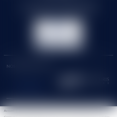
71 rue Feray - 91100 CORBEIL ESSONNES
Tél :
01 60 90 16 77
- Fax : 01 64 96 76 85
NOUS
CONTACTER
NOUS LOCALISER
NOS DERNIERS TWEETS
Accueil
Le cabinet
Équipe
Honoraires
Eurojuris
Actus
Contact
Paiement en ligne
Plan du site
Mentions légales
Articles