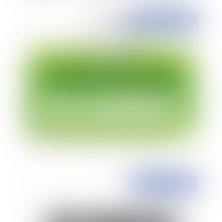
Publié le :
03/06/2022
Réforme des procédures correctrices de la
CNIL vers une action répressive simplifiée
Publié le :
02/06/2022