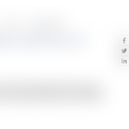
Contact
Paiement en ligne
tion : Après l’heure, c’est
les d'exécution dispose qu’à défaut de versement du
is, la vente par adjudication est résolue de plein droit.
les d'exécution prévoit quant à lui que le versement au