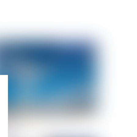
Publié le :
03/12/2020
mplantation d’éoliennes peut-elle être
nsidérée comme un trouble anormal du
isinage ?