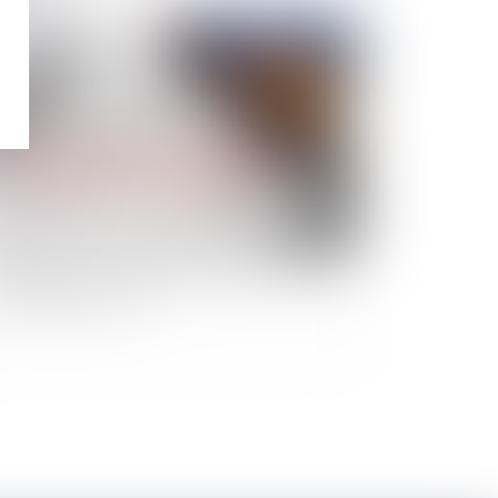
Publié le :
01/12/2020
lement du prix d’adjudication : Après l’heure,
st toujours l’heure… !