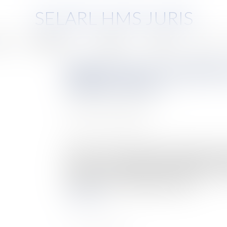
SELARL HMS JURIS
pe
Compétences
Honoraires
Eurojuris
Actus
Règlement du prix d’adjudica
toujours l’heure… !
Auteur : BACLE Florent
Publié le :
01/12/2020
Source :
www.eurojuris.fr
L’article L. 322-12 du code des procédures civi
prix ou de sa consignation et de paiement des fra
L'article R. 322-66 du code des procédures civi
séquestre ou la consignation auprès d...
Lire la suite