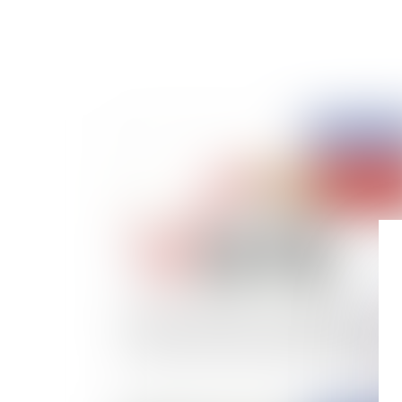
Publié le :
03/12/
Elections municipales : une définition rénovée
"l'élément nouveau de polémique électorale"