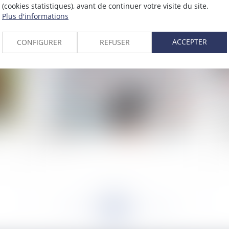
(cookies statistiques), avant de continuer votre visite du site.
2020
Plus d'informations
Publié le :
01/12/2020
ACCEPTER
CONFIGURER
REFUSER
e
Loi de finances 2021 : quelles mesures pour les
Règ
particuliers ?
c’e
<<
<
...
188
189
190
191
192
193
194
...
>
>>