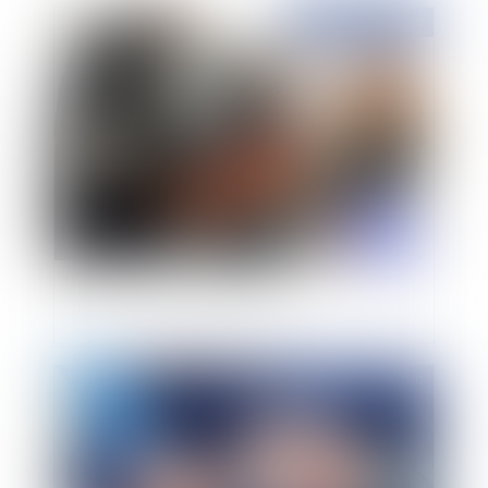
Publié le :
04/11/2020
Les honoraires de l'avocat doivent-ils être réglés
même en cas de manquements ?
Publié le :
03/11/2020