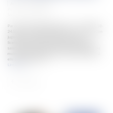
Auteur : ROUX Benjamin
Publié le :
03/11/2020
Source :
www.eurojuris.fr
Par un arrêt du 7 juillet 2020 (Cass. soc. 1-7-2020 n° 18-
24.556 F-D), la chambre sociale de la Cour de cassation
juge qu’une sanction disciplinaire autre que le
licenciement ne peut pas être prononcée contre un
salarié par un employeur employant habituellement au
moins 20 salariés (50 depuis le 1er janvier 2020) que si
elle est prévue par le rè...
Lire la suite