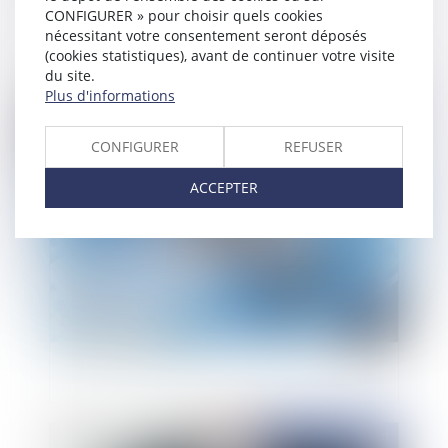
respecter afin qu'il soit opposable aux salariés ?
CONFIGURER » pour choisir quels cookies
nécessitant votre consentement seront déposés
(cookies statistiques), avant de continuer votre visite
du site.
Plus d'informations
Publié le :
03/11/2020
CONFIGURER
REFUSER
ACCEPTER
Diffamation : est-il possible de diffamer avec un
simple lien hypertexte ?
Publié le :
02/11/2020