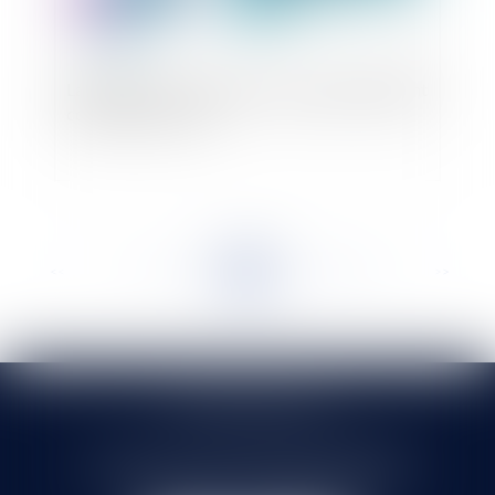
La rupture conventionnelle, un contrat librement
conclu par le salarié
<<
<
...
192
193
194
195
196
197
198
...
>
>>
SELARL HMS JURIS
71 rue Feray - 91100 CORBEIL ESSONNES
Tél :
01 60 90 16 77
- Fax : 01 64 96 76 85