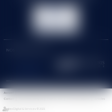
NOUS
CONTACTER
NOUS LOCALISER
NOS DERNIERS TWEETS
Accueil
Le cabinet
Équipe
Honoraires
Eurojuris
Actus
Contact
Paiement en ligne
Plan du site
Mentions légales
Articles
Septeo Digital & Services © 2021