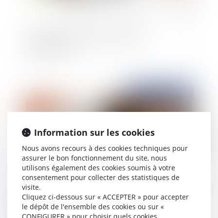
Action en paiement du membre d’un
groupement
Publié le :
20/09/2024
Information sur les cookies
Nous avons recours à des cookies techniques pour
assurer le bon fonctionnement du site, nous
utilisons également des cookies soumis à votre
consentement pour collecter des statistiques de
visite.
Bail commercial : défaut d'entretien du locataire
Cliquez ci-dessous sur « ACCEPTER » pour accepter
et vétusté
le dépôt de l'ensemble des cookies ou sur «
CONFIGURER » pour choisir quels cookies