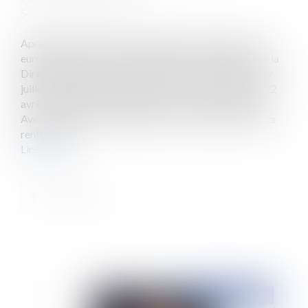
Source :
www.eurojuris.fr
Après plusieurs mises en demeure de la Commission
européenne, la France assure enfin la transposition de la
Directive européenne 2023/48/EU. En effet, dès le 1er
juillet 2024, les dispositions de la loi n° 2024-364 du 22
avril 2024 relative à la garde à vue entrent en vigueur.
Avec cette réforme, les gardés à vue voient leurs droits
renforcés à...
Lire la suite
Publié le :
24/09/2024