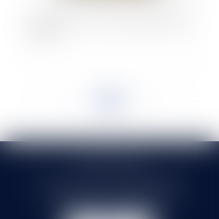
L’érosion côtière : les cartes locales d’exposition
au risque
<<
<
...
61
62
63
64
65
66
67
...
>
>>
SELARL HMS JURIS
71 rue Feray - 91100 CORBEIL ESSONNES
Tél :
01 60 90 16 77
- Fax : 01 64 96 76 85