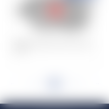
Egalité professionnelle : précisions sur l'expert
du CSE
<<
<
...
169
170
171
172
173
174
175
...
>
>>