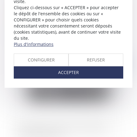
visite.
Cliquez ci-dessous sur « ACCEPTER » pour accepter
le dépôt de l'ensemble des cookies ou sur «
CONFIGURER » pour choisir quels cookies
nécessitant votre consentement seront déposés
La réforme du Diagnostic de Performance
(cookies statistiques), avant de continuer votre visite
Énergétique : quelles évolutions à compter du
du site.
1er juillet 2021 ?
Plus d'informations
CONFIGURER
REFUSER
Publié le :
03/06/2021
ACCEPTER
Bail commercial : conditions d’exigibilité des
honoraires de gestion