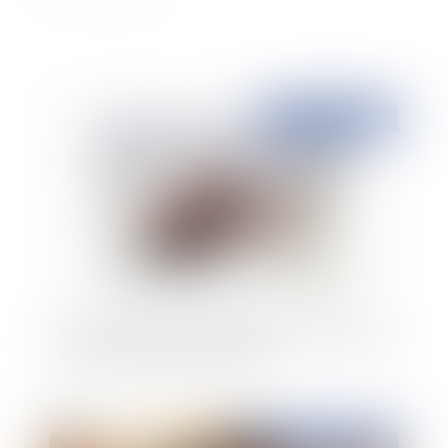
Publié le :
10/06/2021
Les fins de non-recevoir devant la Cour d'Appel :
la Cour de cassation a tranché !
Publié le :
04/06/2021