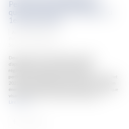
Performance Énergétique :
quelles évolutions à compter du
1er juillet 2021 ?
Auteur : PAYEN Caroline
Publié le :
03/06/2021
Source :
www.eurojuris.fr
Deux décrets du 17 juin 2020 et trois arrêtés
d’application du 31 mars 2021 modifient la
réglementation applicable au Diagnostic de
performance énergétique (DPE) à compter du 1er juillet
2021 qui devient opposable au propriétaire. Transition
énergétique oblige, le gouvernement mène une politique
visant à réduire la consommation d’énergie des...
Lire la suite