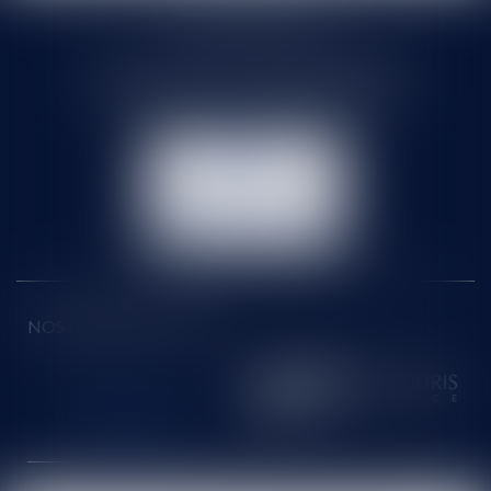
SELARL HMS JURIS
71 rue Feray - 91100 CORBEIL ESSONNES
Tél :
01 60 90 16 77
- Fax : 01 64 96 76 85
NOUS
CONTACTER
NOUS LOCALISER
NOS DERNIERS TWEETS