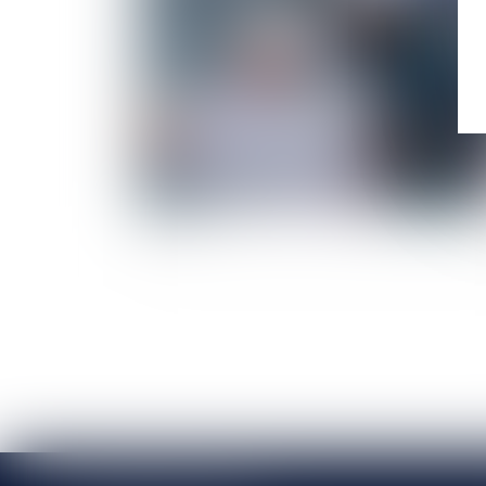
Guide pratique: marchés publics et voies de
recours