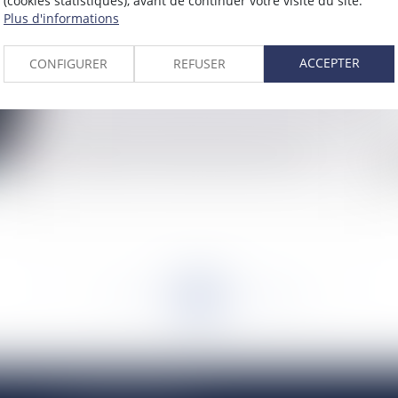
(cookies statistiques), avant de continuer votre visite du site.
Plus d'informations
ACCEPTER
CONFIGURER
REFUSER
Montage fiscal: donation et apport à une SCI
La
d'é
<<
<
...
874
875
876
877
878
879
880
...
>
>>