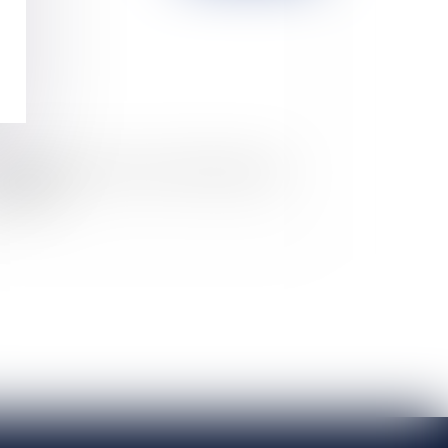
 transparence des prix en matière de gaz et
lectricité