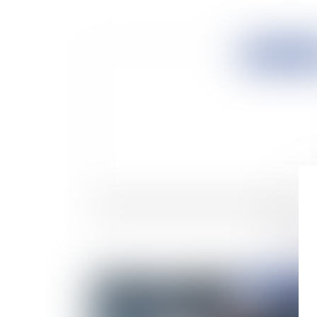
Publié le :
21/11/
Réduction de capital social et imposition
Publié le :
19/11/