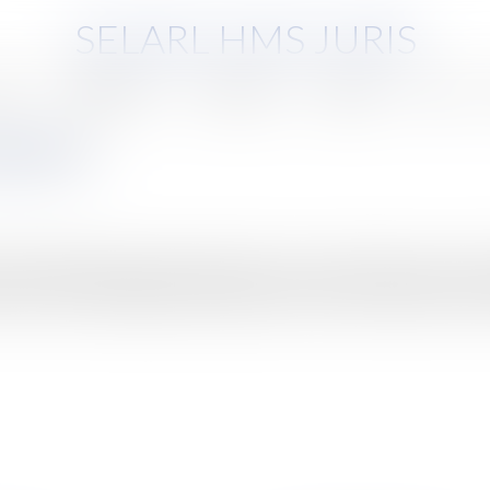
SELARL HMS JURIS
pe
Compétences
Honoraires
Eurojuris
Actus
position
e 2008, les juges viennent éclaircir une zone d’ombre qui concerna
 aux droits d’enregistrementL’analyse fiscale d’une opération socié