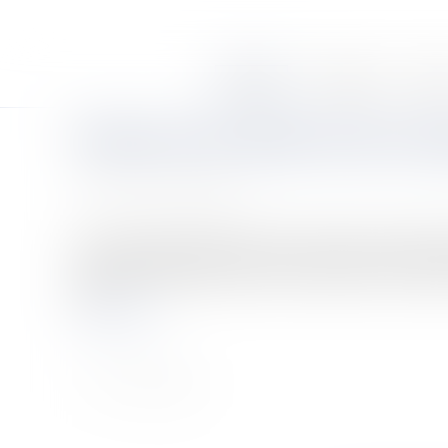
Accueil
Le cabinet
Équi
Réduction de capital social et im
Publié le :
21/11/2008
Source :
www.eurojuris.fr
Dans un arrêt de la chambre commerciale du 23 septembr
imposition.Répartition des fonds soustraits non soumise
ent...
Lire la suite