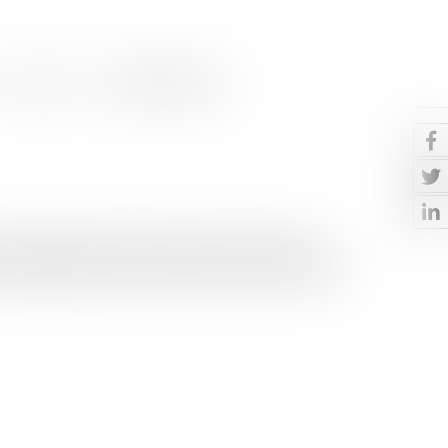
Contact
Paiement en ligne
it les réductions de capital de sociétés et leur
taire peut parfois s’avérer ardue, et les désaccords