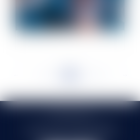
Préjudice lié à une erreur médicale : quelle est la
marche à suivre ?
<<
<
...
282
283
284
285
286
287
288
...
>
>>
SELARL HMS JURIS
71 rue Feray - 91100 CORBEIL ESSONNES
Tél :
01 60 90 16 77
- Fax : 01 64 96 76 85