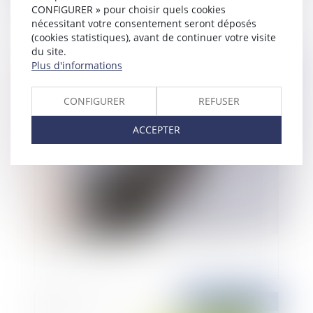
expertise à laquelle la partie n'a pas participé lui
CONFIGURER » pour choisir quels cookies
est-il opposable ?
nécessitant votre consentement seront déposés
(cookies statistiques), avant de continuer votre visite
du site.
Plus d'informations
Publié le :
03/12/2018
CONFIGURER
REFUSER
ACCEPTER
Collectivités territoriales et vidéosurveillance
sur la voie publique
Publié le :
03/12/2018