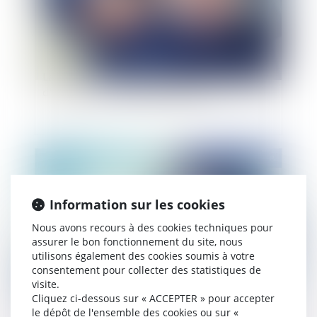
La clause de réserve de propriété dans la vente
d'immeubles : condition ou sûreté ?
Publié le :
04/12/2018
Information sur les cookies
Nous avons recours à des cookies techniques pour
assurer le bon fonctionnement du site, nous
utilisons également des cookies soumis à votre
consentement pour collecter des statistiques de
visite.
Cliquez ci-dessous sur « ACCEPTER » pour accepter
Un rapport d'expertise déposé à l'issue d'une
le dépôt de l'ensemble des cookies ou sur «