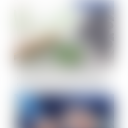
Publié le :
05/12/2018
Etablissements publics de coopération
intercommunale et communes: plus que 2 ans
pour profiter du décret 2014–768 et des aides
majorées pour l'investissement des PME dans
les territoires
Publié le :
04/12/2018