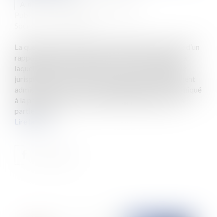
Auteur : CHARLES-NEVEU Brigitte
Publié le :
04/12/2018
Source :
www.eurojuris.fr
La question récurrente de l’opposabilité à une partie d’un
rapport d’expertise déposé à l’issue d’une expertise à
laquelle elle n’a pas participé, a nourri une abondante
jurisprudence. La Cour de Cassation a progressivement
admis qu’un rapport qui a été régulièrement communiqué
à la procédure et a pu être librement discuté par les
parties, pou...
Lire la suite