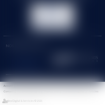
NOUS
CONTACTER
NOUS LOCALISER
NOS DERNIERS TWEETS
Accueil
Le cabinet
Équipe
Honoraires
Eurojuris
Actus
Contact
Paiement en ligne
Plan du site
Mentions légales
Articles
Septeo Digital & Services © 2021