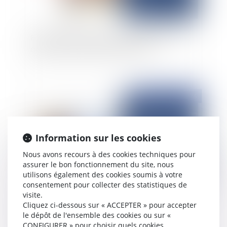
Fonds de commerce sur le domaine public : ce
que permet (ou interdit) la loi Pinel
Publié le :
26/01/2026
Information sur les cookies
Nous avons recours à des cookies techniques pour
assurer le bon fonctionnement du site, nous
utilisons également des cookies soumis à votre
consentement pour collecter des statistiques de
visite.
Influenceurs et encadrement juridique : passage
Cliquez ci-dessous sur « ACCEPTER » pour accepter
à la contractualisation obligatoire en 2026
le dépôt de l'ensemble des cookies ou sur «
CONFIGURER » pour choisir quels cookies