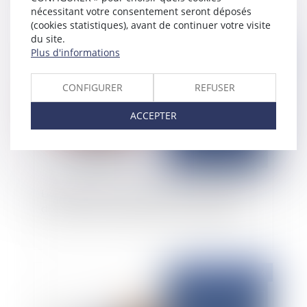
nécessitant votre consentement seront déposés
(cookies statistiques), avant de continuer votre visite
du site.
Publié le :
23/01/2026
Plus d'informations
CONFIGURER
REFUSER
ACCEPTER
Le bailleur face au mur du temps : l’antériorité
des loyers comme obstacle à la résiliation
Publié le :
22/01/2026