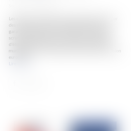
Source :
www.eurojuris.fr
Les élections municipales en France sont encadrées par
des règles strictes en matière d'éligibilité visant à
garantir la légitimité des candidats et la régularité du
scrutin. Quelles sont plus précisément les conditions
d'éligibilité applicables aux candidats aux élections
municipales ? 1- Être Français ou ressortissant de l’Union
européenn...
Lire la suite
Publié le :
02/02/2026