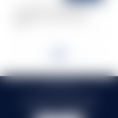
Valeur probante d’un rapport d’expertise
amiable, la cour de cassation précise son
analyse
<<
<
...
9
10
11
12
13
14
15
...
>
>>
SELARL HMS JURIS
71 rue Feray - 91100 CORBEIL ESSONNES
Tél :
01 60 90 16 77
- Fax : 01 64 96 76 85