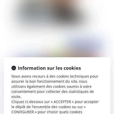
Les conséquences de la signature du procès-
verbal de réception dans les rapports entre
l'architecte et le maître de l'ouvrage
Publié le :
31/01/2022
Information sur les cookies
Nous avons recours à des cookies techniques pour
assurer le bon fonctionnement du site, nous
utilisons également des cookies soumis à votre
consentement pour collecter des statistiques de
visite.
Un associé peut-il agir en responsabilité
Cliquez ci-dessous sur « ACCEPTER » pour accepter
contractuelle contre un cocontractant de la
le dépôt de l'ensemble des cookies ou sur «
société ?
CONFIGURER » pour choisir quels cookies