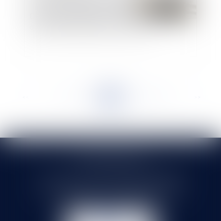
Dépôt tardif d'une déclaration de succession :
quelle responsabilité pour le notaire ?
<<
<
...
152
153
154
155
156
157
158
...
>
>>
SELARL HMS JURIS
71 rue Feray - 91100 CORBEIL ESSONNES
Tél :
01 60 90 16 77
- Fax : 01 64 96 76 85
NOUS