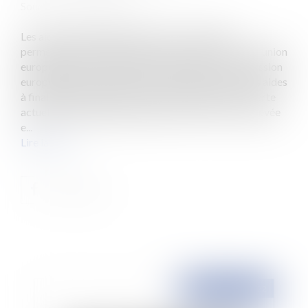
Source :
www.eurojuris.fr
Les aides à finalité régionale sont ce dispositif
permettant de flécher des aides, en provenance de l'union
européenne, sur des territoires identifiés. La commission
européenne vient d'approuver la carte française des aides
à finalité régionale pour la période 2022 2027. La carte
actuelle est en vigueur depuis 2014, et elle s'est achevée
e...
Lire la suite
Publié le :
02/02/2022