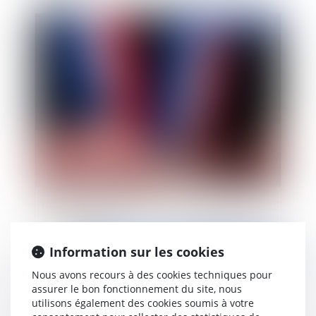
Publié le :
20/10/2023
Proposition de loi renforçant la sécurité des élus
locaux et la protection des maires : quelles
mesures envisagées face aux violences exercées
à leur encontre ?
Information sur les cookies
Publié le :
20/10/2023
Nous avons recours à des cookies techniques pour
assurer le bon fonctionnement du site, nous
utilisons également des cookies soumis à votre