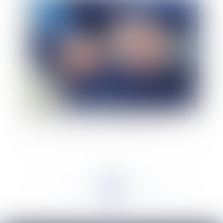
Publié le :
17/10/2023
Agents immobiliers syndics : détournement de
fonds et assurances de l'agent immobilier
<<
<
...
95
96
97
98
99
100
101
...
>
>>