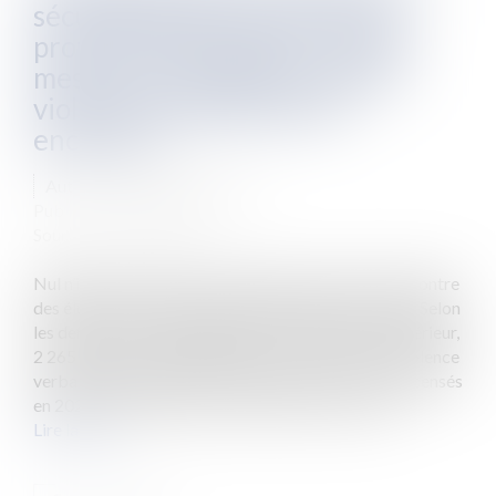
sécurité des élus locaux et la
protection des maires : quelles
mesures envisagées face aux
violences exercées à leur
encontre ?
Auteur : DROUINEAU 1927
Publié le :
20/10/2023
Source :
www.eurojuris.fr
Nul n’ignore la hausse des violences exercées à l’encontre
des élus locaux et plus particulièrement des maires. Selon
les derniers chiffres publiés par le ministère de l’intérieur,
2 265 plaintes ou signalements pour des faits de violence
verbale ou physique à l’encontre des élus ont été recensés
en 2022. Ces violences sont de toute sorte, viole...
Lire la suite