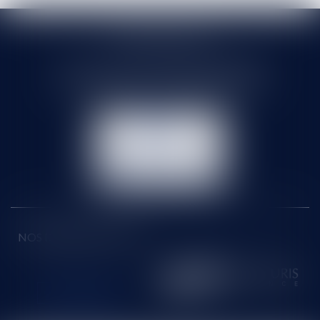
SELARL HMS JURIS
71 rue Feray - 91100 CORBEIL ESSONNES
Tél :
01 60 90 16 77
- Fax : 01 64 96 76 85
NOUS
CONTACTER
NOUS LOCALISER
NOS DERNIERS TWEETS