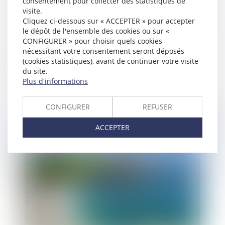
consentement pour collecter des statistiques de
visite.
Cliquez ci-dessous sur « ACCEPTER » pour accepter
le dépôt de l'ensemble des cookies ou sur «
CONFIGURER » pour choisir quels cookies
nécessitant votre consentement seront déposés
(cookies statistiques), avant de continuer votre visite
Les droits de la nature progressent en
du site.
Martinique
Plus d'informations
CONFIGURER
REFUSER
Publié le :
19/10/2023
ACCEPTER