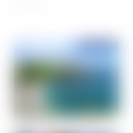
Publié le :
23/10/2023
Rejet du recours formé par l’ANEL et l’AMF
contre l’ordonnance du 6 avril 2022 relative au
recul du trait de côte : R.A.S. selon le Conseil
d’Etat